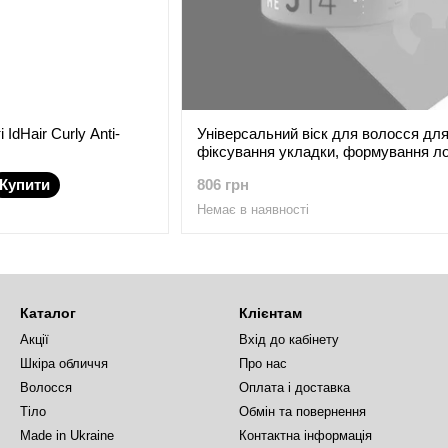
IdHair Curly Anti-
Універсальний віск для волосся дл
фіксування укладки, формування ло
Framesi For-Me 314 Gloss Me Wax
Купити
806 грн
Немає в наявності
Каталог
Клієнтам
Акції
Вхід до кабінету
Шкіра обличчя
Про нас
Волосся
Оплата і доставка
Тіло
Обмін та повернення
Made in Ukraine
Контактна інформація