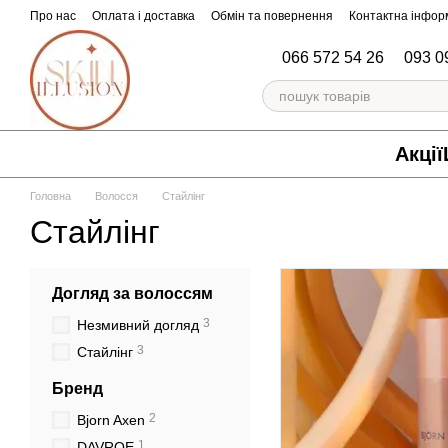
Перейти до основного контенту
Про нас
Оплата і доставка
Обмін та повернення
Контактна інфор
066 572 54 26
093 0
Акції
Головна
Волосся
Стайлінг
Стайлінг
Догляд за волоссям
3
Незмивний догляд
3
Cтайлінг
Бренд
2
Bjorn Axen
1
DAVROE