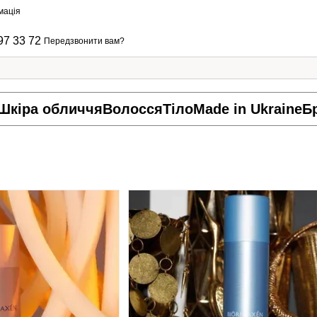
мація
97 33 72
Передзвонити вам?
Шкіра обличчя
Волосся
Тіло
Made in Ukraine
Б