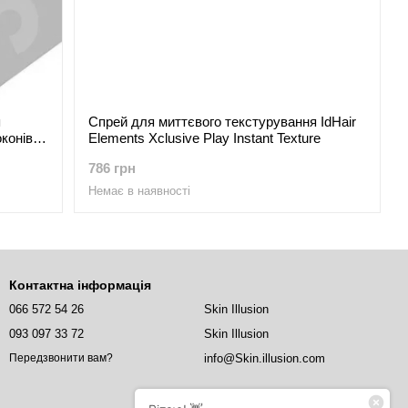
я
Спрей для миттєвого текстурування IdHair
конів
Elements Xclusive Play Instant Texture
786 грн
Немає в наявності
Контактна інформація
066 572 54 26
Skin Illusion
093 097 33 72
Skin Illusion
info@Skin.illusion.com
Передзвонити вам?
м.Ужгород, вулиця Івана Чендея,