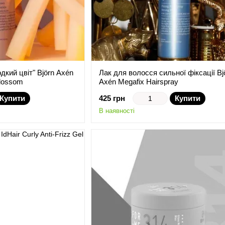
кий цвіт" Björn Axén
Лак для волосся сильної фіксації Bj
lossom
Axén Megafix Hairspray
Купити
425 грн
Купити
В наявності