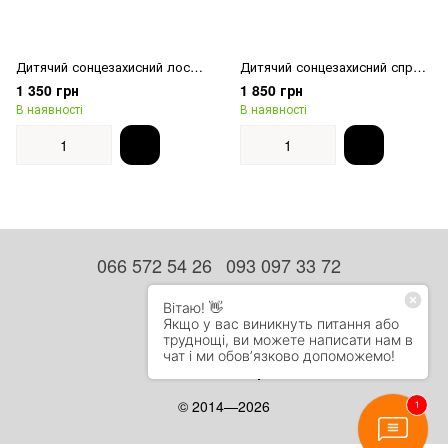
Дитячий сонцезахисний лосьйон SPF 50 Cantabria Labs Heliocare Pediatrics Lotion SPF 50
Дитячий сонцезахисний спрей для атопічної шкіри SPF 50 Cantabria Labs Heliocare Pediatrics Spray SPF 50
1 350 грн
1 850 грн
В наявності
В наявності
066 572 54 26
093 097 33 72
Контактна інформація
Повна версія сайту
Мапа сайту
© 2014—2026