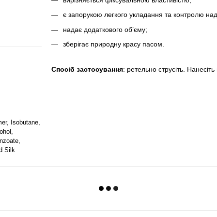
є запорукою легкого укладання та контролю над
надає додаткового об’єму;
зберігає природну красу пасом.
Спосіб застосування
: ретельно струсіть. Нанесіт
er, Isobutane,
ohol,
nzoate,
d Silk