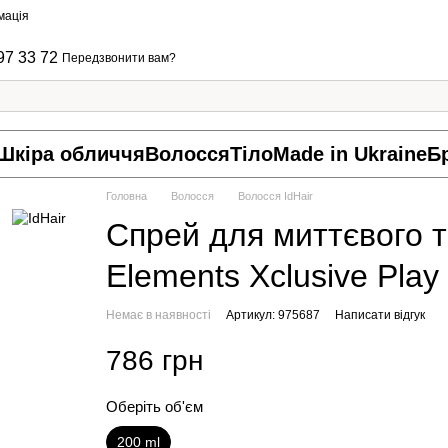
мація
97 33 72
Передзвонити вам?
Шкіра обличчя
Волосся
Тіло
Made in Ukraine
Б
Головна
Волосся
Волосся IdHair
Спрей для миттєвого т
Elements Xclusive Play 
Немає в наявності
Артикул: 975687
Написати відгук
786 грн
Оберіть об'єм
200 ml