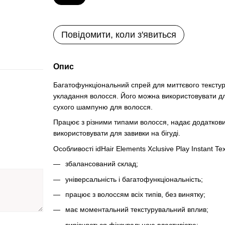
Повідомити, коли з'явиться
Опис
Багатофункціональний спрей для миттєвого текстурув
укладання волосся. Його можна використовувати для 
сухого шампуню для волосся.
Працює з різними типами волосся, надає додаткови
використовувати для завивки на бігуді.
Особливості idHair Elements Xclusive Play Instant Tex
збалансований склад;
універсальність і багатофункціональність;
працює з волоссям всіх типів, без винятку;
має моментальний текстурувальний вплив;
вирізняється фіксувальною властивістю;