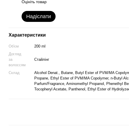
Оцініть товар
Надіслати
Характеристики
Об'єм
200 ml
Догляд
за
Cтайлінг
волоссям
Склад
Alcohol Denat., Butane, Butyl Ester of PVM/MA Copolym
Propane, Ethyl Ester of PVM/MA Copolymer, n-Butyl Alc
Parfum/Fragrance, Aminomethyl Propanol, Phenethyl Be
Tocopheryl Acetate, Panthenol, Ethyl Ester of Hydrolyze