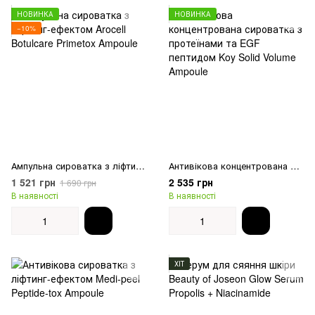
НОВИНКА
НОВИНКА
−10%
Ампульна сироватка з ліфтинг-ефектом Arocell Botulcare Primetox Ampoule
Антивікова концентрована сироватка з протеїнами та EGF пептидом Koy Solid Volume Ampoule
1 521 грн
2 535 грн
1 690 грн
В наявності
В наявності
ХІТ