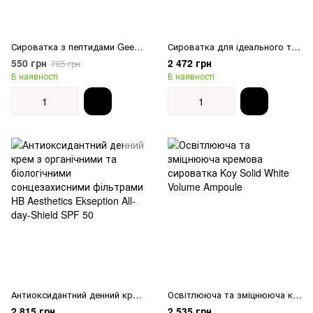
Сироватка з пептидами Geek & Gorgeous Power Peptides
Сироватка для ідеального тону Theramid EVEN-IN Advanced Anti Spot Treatment
550 грн
2 472 грн
785 грн
В наявності
В наявності
Антиоксидантний денний крем з органічними та біологічними сонцезахисними фільтрами HB Aesthetics Ekseption All-day-Shield SPF 50
Освітлююча та зміцнююча кремова сироватка Koy Solid White Volume Ampoule
2 815 грн
2 535 грн