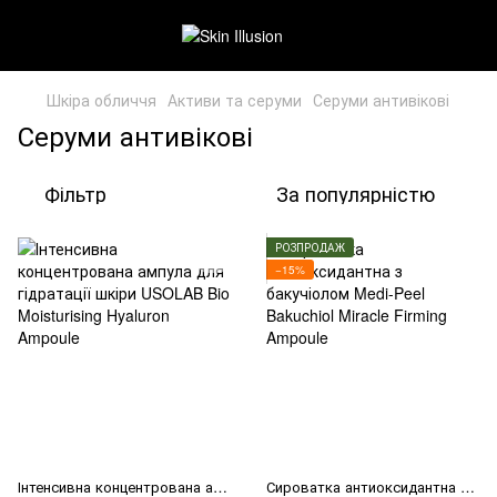
Шкіра обличчя
Активи та серуми
Серуми антивікові
Серуми антивікові
Фільтр
За популярністю
РОЗПРОДАЖ
−15%
Інтенсивна концентрована ампула для гідратації шкіри USOLAB Bio Moisturising Hyaluron Ampoule
Сироватка антиоксидантна з бакучіолом Medi-Peel Bakuchiol Miracle Firming Ampoule