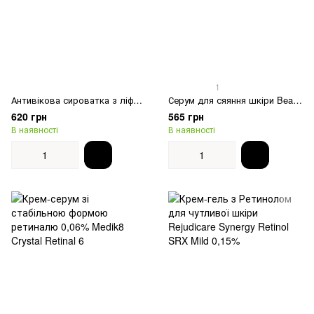
1
Антивікова сироватка з ліфтинг-ефектом Medi-peel Peptide-tox Ampoule
Серум для сяяння шкіри Beauty of Joseon Glow Serum Propolis + Niacinamide
620 грн
565 грн
В наявності
В наявності