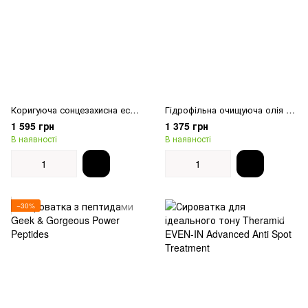
Коригуюча сонцезахисна есенція Koy Bloom Glow Sun Essence SPF50+ PA++++
Гідрофільна очищуюча олія Koy Bloom Glow Soft Deep Cleansing Oil
1 595 грн
1 375 грн
В наявності
В наявності
−30%