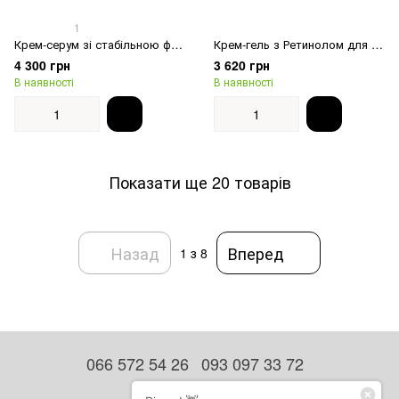
1
Крем-серум зі стабільною формою ретиналю 0,06% Medik8 Crystal Retinal 6
Крем-гель з Ретинолом для чутливої шкіри Rejudicare Synergy Retinol SRX Mild 0,15%
4 300 грн
3 620 грн
В наявності
В наявності
Показати ще 20 товарів
Назад
Вперед
1
з 8
066 572 54 26
093 097 33 72
Контактна інформація