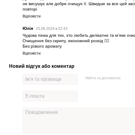
не висушує але добре очищує її. Швидше за все цей зас
повторі
Відповісти
Юлія
25.06.2024 в 22:43
Чудова пінка для тих, хто любить делікатне та мʼяке оч
Очищення без скрипу, економний розхід 👌🏻
Без різкого аромату
Відповісти
Новий відгук або коментар
Увійти за допомогою