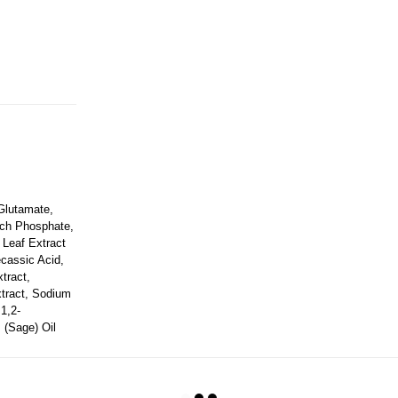
Glutamate,
rch Phosphate,
 Leaf Extract
cassic Acid,
tract,
xtract, Sodium
 1,2-
s (Sage) Oil