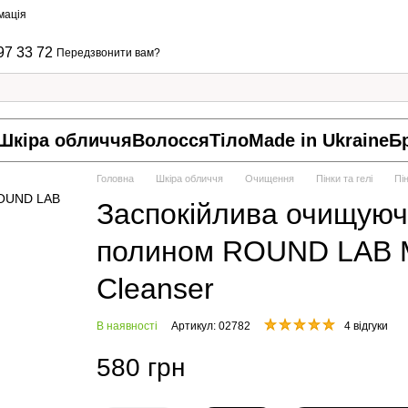
мація
97 33 72
Передзвонити вам?
Шкіра обличчя
Волосся
Тіло
Made in Ukraine
Б
Головна
Шкіра обличчя
Очищення
Пінки та гелі
Пі
Заспокійлива очищуюч
полином ROUND LAB
Cleanser
В наявності
Артикул: 02782
4 відгуки
580 грн