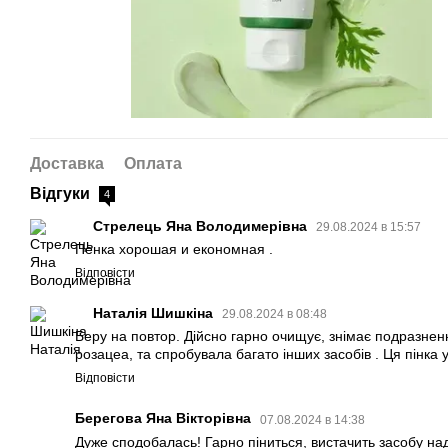
Доставка
Оплата
Відгуки
4
Стрелець Яна Володимерівна
29.08.2024 в 15:57
Пенка хорошая и економная .
Відповісти
Наталія Шишкіна
29.08.2024 в 08:48
Беру на повтор. Дійсно гарно очищує, знімає подразне
розацеа, та спробувала багато інших засобів . Ця пінка
Відповісти
Берегова Яна Вікторівна
07.08.2024 в 14:38
Дуже сподобалась! Гарно піниться, вистачить засобу на