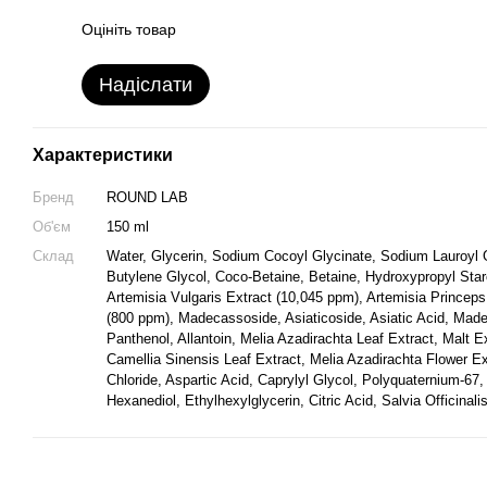
Оцініть товар
Надіслати
Характеристики
Бренд
ROUND LAB
Об'єм
150 ml
Склад
Water, Glycerin, Sodium Cocoyl Glycinate, Sodium Lauroyl 
Butylene Glycol, Coco-Betaine, Betaine, Hydroxypropyl Sta
Artemisia Vulgaris Extract (10,045 ppm), Artemisia Princeps
(800 ppm), Madecassoside, Asiaticoside, Asiatic Acid, Made
Panthenol, Allantoin, Melia Azadirachta Leaf Extract, Malt Ex
Camellia Sinensis Leaf Extract, Melia Azadirachta Flower E
Chloride, Aspartic Acid, Caprylyl Glycol, Polyquaternium-67,
Hexanediol, Ethylhexylglycerin, Citric Acid, Salvia Officinali