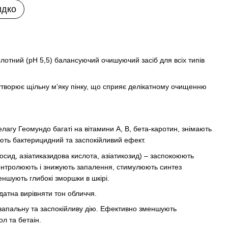
идко
тний (pH 5,5) балансуючий очишуючий засіб для всіх типів
 утворює щільну м’яку пінку, що сприяє делікатному очищенню
лагу Геомундо багаті на вітамини А, B, бета-каротин, знімають
ють бактерицидний та заспокійливий ефект.
сид, азіатиказидова кислота, азіатикозид) – заспокоюють
онтролюють і знижують запалення, стимулюють синтез
еншують глибокі зморшки в шкірі.
здатна вирівняти тон обличчя.
изапальну та заспокійливу дію. Ефективно зменшують
л та бетаін.