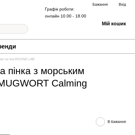
Бажання
Вхід
Графік роботи:
онлайн 10.00 - 18.00
Мій кошик
ренди
нки та гелі ROUND LAB
а пінка з морським
 MUGWORT Calming
В бажання