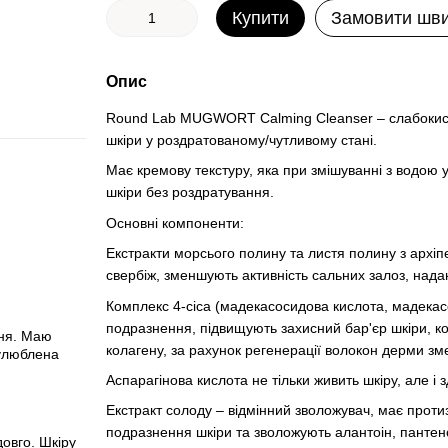
Купити
Замовити шв
Опис
Round Lab MUGWORT Calming Cleanser – слабокисло
шкіри у роздратованому/чутливому стані.
Має кремову текстуру, яка при змішуванні з водою
шкіри без роздратування.
Основні компоненти:
Екстракти морсього полину та листя полину з архіпе
свербіж, зменшують активність сальних залоз, нада
Комплекс 4-cica (мадекасосидова кислота, мадекасо
подразнення, підвищують захисний бар'єр шкіри, к
ння. Маю
колагену, за рахунок регенерації волокон дерми зм
 улюблена
Аспарагінова кислота не тільки живить шкіру, але і 
Екстракт солоду – відмінний зволожувач, має прот
подразнення шкіри та зволожують алантоін, пантено
довго. Шкіру