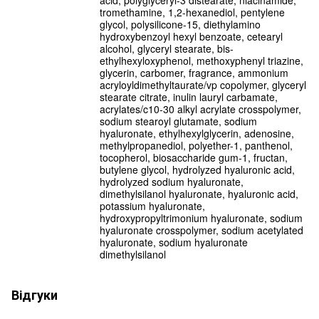
tromethamine, 1,2-hexanediol, pentylene
glycol, polysilicone-15, diethylamino
hydroxybenzoyl hexyl benzoate, cetearyl
alcohol, glyceryl stearate, bis-
ethylhexyloxyphenol, methoxyphenyl triazine,
glycerin, carbomer, fragrance, ammonium
acryloyldimethyltaurate/vp copolymer, glyceryl
stearate citrate, inulin lauryl carbamate,
acrylates/c10-30 alkyl acrylate crosspolymer,
sodium stearoyl glutamate, sodium
hyaluronate, ethylhexylglycerin, adenosine,
methylpropanediol, polyether-1, panthenol,
tocopherol, biosaccharide gum-1, fructan,
butylene glycol, hydrolyzed hyaluronic acid,
hydrolyzed sodium hyaluronate,
dimethylsilanol hyaluronate, hyaluronic acid,
potassium hyaluronate,
hydroxypropyltrimonium hyaluronate, sodium
hyaluronate crosspolymer, sodium acetylated
hyaluronate, sodium hyaluronate
dimethylsilanol
Відгуки