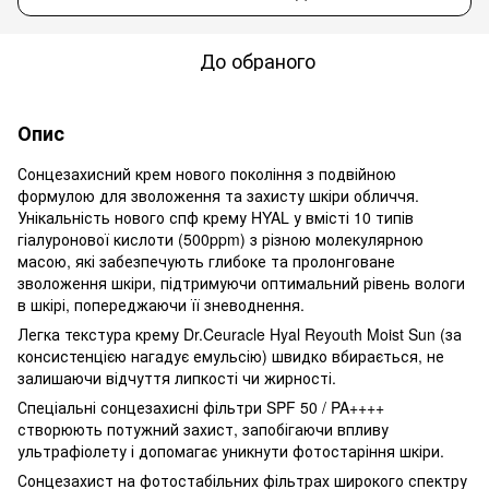
До обраного
Опис
Сонцезахисний крем нового покоління з подвійною
формулою для зволоження та захисту шкіри обличчя.
Унікальність нового спф крему HYAL у вмісті 10 типів
гіалуронової кислоти (500ppm) з різною молекулярною
масою, які забезпечують глибоке та пролонговане
зволоження шкіри, підтримуючи оптимальний рівень вологи
в шкірі, попереджаючи її зневоднення.
Легка текстура крему Dr.Ceuracle Hyal Reyouth Moist Sun (за
консистенцією нагадує емульсію) швидко вбирається, не
залишаючи відчуття липкості чи жирності.
Спеціальні сонцезахисні фільтри SPF 50 / PA++++
створюють потужний захист, запобігаючи впливу
ультрафіолету і допомагає уникнути фотостаріння шкіри.
Сонцезахист на фотостабільних фільтрах широкого спектру