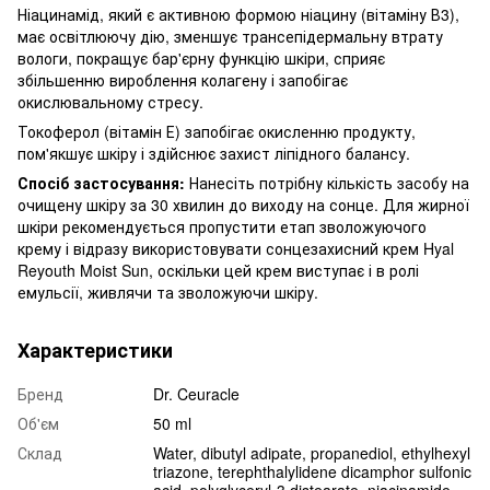
Ніацинамід, який є активною формою ніацину (вітаміну В3),
має освітлюючу дію, зменшує трансепідермальну втрату
вологи, покращує бар'єрну функцію шкіри, сприяє
збільшенню вироблення колагену і запобігає
окислювальному стресу.
Токоферол (вітамін Е) запобігає окисленню продукту,
пом'якшує шкіру і здійснює захист ліпідного балансу.
Спосіб застосування:
Нанесіть потрібну кількість засобу на
очищену шкіру за 30 хвилин до виходу на сонце. Для жирної
шкіри рекомендується пропустити етап зволожуючого
крему і відразу використовувати сонцезахисний крем Hyal
Reyouth Moist Sun, оскільки цей крем виступає і в ролі
емульсії, живлячи та зволожуючи шкіру.
Характеристики
Бренд
Dr. Ceuracle
Об'єм
50 ml
Склад
Water, dibutyl adipate, propanediol, ethylhexyl
triazone, terephthalylidene dicamphor sulfonic
acid, polyglyceryl-3 distearate, niacinamide,