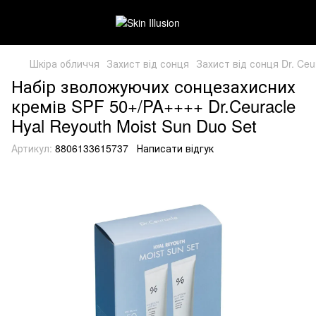
Шкіра обличчя
Захист від сонця
Захист від сонця Dr. Ceu
Набір зволожуючих сонцезахисних
кремів SPF 50+/PA++++ Dr.Ceuracle
Hyal Reyouth Moist Sun Duo Set
Артикул:
8806133615737
Написати відгук