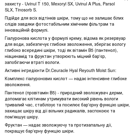
захисту - Uvinul T 150, Mexoryl SX, Uvinul A Plus, Parsol
SLX, Tinosorb S.
Підійде для всіх відтінків шкіри, тому що не залишає білих
слідів завдяки фотостабільним хімічним фільтрам та
інноваційній формулі.
Гіалуронова кислота у формулі крему, відома як резервуар
для води, забезпечує глибоке зволоження, зберігає вологу
глибоко всередині шкіри, тоді як вітамін B5 (пантенол),
ніацинамід та фруктан утворюють міцний бар'єр,
запобігаючи втраті вологи.
Активні інгредієнти Dr.Ceuracle Hyal Reyouth Moist Sun:
Комплекс гіалуронових кислот — надає інтенсивне глибоке
зволоження.
Пантенол (провітамін B5) - природний зволожувач дерми,
допомагає клітинам утримувати високий рівень вологи
тривалий час, стабілізує та посилює бар'єрну функцію шкіри,
захищає шкіру від дії вільних радикалів, заспокоює та
пом'якшує шкіру.
Фруктан — надає зволожуючу та протизапальну дії,
покращує бар'єрну функцію шкіри.