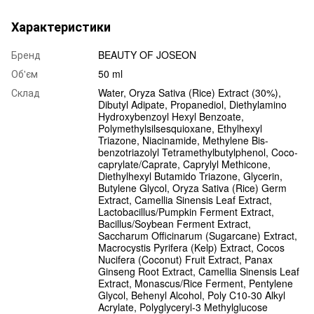
Характеристики
Бренд
BEAUTY OF JOSEON
Об'єм
50 ml
Склад
Water, Oryza Sativa (Rice) Extract (30%),
Dibutyl Adipate, Propanediol, Diethylamino
Hydroxybenzoyl Hexyl Benzoate,
Polymethylsilsesquioxane, Ethylhexyl
Triazone, Niacinamide, Methylene Bis-
benzotriazolyl Tetramethylbutylphenol, Coco-
caprylate/Caprate, Caprylyl Methicone,
Diethylhexyl Butamido Triazone, Glycerin,
Butylene Glycol, Oryza Sativa (Rice) Germ
Extract, Camellia Sinensis Leaf Extract,
Lactobacillus/Pumpkin Ferment Extract,
Bacillus/Soybean Ferment Extract,
Saccharum Officinarum (Sugarcane) Extract,
Macrocystis Pyrifera (Kelp) Extract, Cocos
Nucifera (Coconut) Fruit Extract, Panax
Ginseng Root Extract, Camellia Sinensis Leaf
Extract, Monascus/Rice Ferment, Pentylene
Glycol, Behenyl Alcohol, Poly C10-30 Alkyl
Acrylate, Polyglyceryl-3 Methylglucose