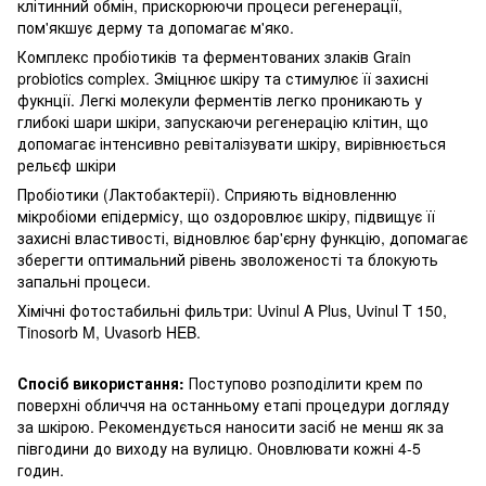
клітинний обмін, прискорюючи процеси регенерації,
пом'якшує дерму та допомагає м'яко.
Комплекс пробіотиків та ферментованих злаків Grain
probiotics complex. Зміцнює шкіру та стимулює її захисні
фукнції. Легкі молекули ферментів легко проникають у
глибокі шари шкіри, запускаючи регенерацію клітин, що
допомагає інтенсивно ревіталізувати шкіру, вирівнюється
рельєф шкіри
Пробіотики (Лактобактерії). Сприяють відновленню
мікробіоми епідермісу, що оздоровлює шкіру, підвищує її
захисні властивості, відновлює бар'єрну функцію, допомагає
зберегти оптимальний рівень зволоженості та блокують
запальні процеси.
Хімічні фотостабильні фильтри: Uvinul A Plus, Uvinul T 150,
Tinosorb M, Uvasorb HEB.
Спосіб використання:
Поступово розподілити крем по
поверхні обличчя на останньому етапі процедури догляду
за шкірою. Рекомендується наносити засіб не менш як за
півгодини до виходу на вулицю. Оновлювати кожні 4-5
годин.