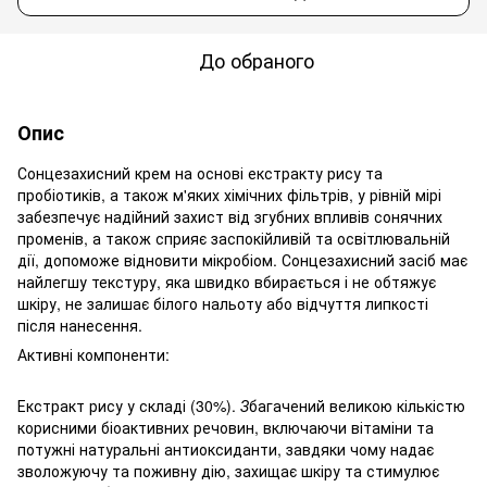
До обраного
Опис
Сонцезахисний крем на основі екстракту рису та
пробіотиків, а також м'яких хімічних фільтрів, у рівній мірі
забезпечує надійний захист від згубних впливів сонячних
променів, а також сприяє заспокійливій та освітлювальній
дії, допоможе відновити мікробіом. Сонцезахисний засіб має
найлегшу текстуру, яка швидко вбирається і не обтяжує
шкіру, не залишає білого нальоту або відчуття липкості
після нанесення.
Активні компоненти:
Екстракт рису у складі (30%).
З
багачений великою кількістю
корисними біоактивних речовин, включаючи вітаміни та
потужні натуральні антиоксиданти, завдяки чому надає
зволожуючу та поживну дію, захищає шкіру та стимулює