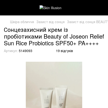
Шкіра обличчя
Захист від сонця
Захист від сонця BEAU
Сонцезахисний крем із
пробіотиками Beauty of Joseon Relief
Sun Rice Probiotics SPF50+ PA++++
Артикул:
5149093
19 відгуків