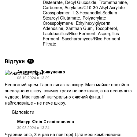
Distearate, Decyl Glucoside, Tromethamine,
Carbomer, Acrylates/C10-30 Alkyl Acrylate
Crosspolymer, 1,2-Hexanediol,Sodium
Stearoyl Glutamate, Polyacrylate
Crosspolymer-6, Ethylhexylglycerin,
Adenosine, Xanthan Gum, Tocopherol,
Lactobacillus/Rice Ferment, Aspergillus
Ferment, Saccharomyces/Rice Ferment
Filtrate
Відгуки
19
Анастасія Дьякуненко
08.10.2024 в 13:29
Непоганий крем. Гарно лягає на шкіру. Маю майже постійно
зневоднену шкіру, взимку трохи не вистачає, а на весну-літо
чудово. Має гарний натурально сяючий фініш. І
найголовніше - не пече шкіру.
Відповісти
Мазур Юлія Станіславівна
30.08.2024 в 13:24
Чудовий спф, 3-й раз на повторі) Для моєї комбінованої