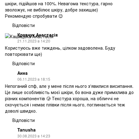
шкіри, підійшов на 100%. Невагома текстура, гарно
зволожує, не вибілює шкіру, добре захищає)
Рекомендую спробувати 😉
Відповісти
Кравчук Анастасія
21.11.2023 в 14:20
Користуюсь вже тиждень, цілком задоволена. Буду
повторювати ще)
Відповісти
Анна
06.11.2023 в 18:15
Непоганий спф, але у мене після нього з'явилися висипання.
Це лише особливість моєї шкіри, бо вона дуже примхлива до
різних компонентів 🥲 Текстура хороша, на обличчі не
скочується і немає плівки після нього, поглинається теж
доволі швидко.
Відповісти
Tanusha
30.08.2023 в 14:23