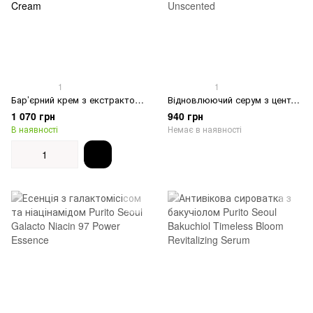
1
1
Бар’єрний крем з екстрактом бамбука та пантенолом Purito Seoul Mighty Bamboo Panthenol Cream
Відновлюючий серум з центелою без ефірних масел Purito Seoul Wonder Releaf Centella Serum Unscented
1 070 грн
940 грн
В наявності
Немає в наявності