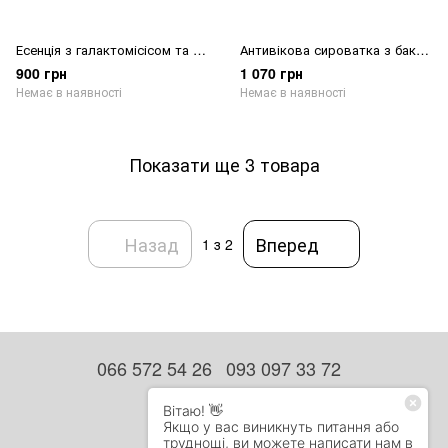
Есенція з галактомісісом та ніацінамідом Purito Seoul Galacto Niacin 97 Power Essence
Антивікова сироватка з бакучіолом Purito Seoul Bakuchiol Timeless Bloom Revitalizing Serum
900 грн
1 070 грн
Немає в наявності
Немає в наявності
Показати ще 3 товара
Назад
Вперед
1
з 2
066 572 54 26
093 097 33 72
Контактна інформація
Повна версія сайту