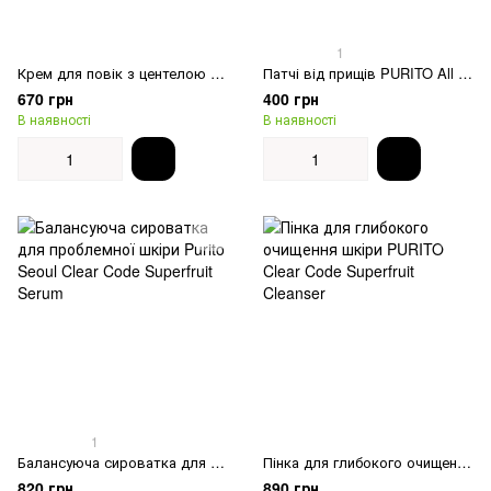
1
Крем для повік з центелою та пептидами без ефірних масел Purito Seoul Wonder Releaf Centella Eye Cream Unscented
Патчі від прищів PURITO All Care Recovery Cica-Aid 51 pcs
670 грн
400 грн
В наявності
В наявності
1
Балансуюча сироватка для проблемної шкіри Purito Seoul Clear Code Superfruit Serum
Пінка для глибокого очищення шкіри PURITO Clear Code Superfruit Cleanser
820 грн
890 грн