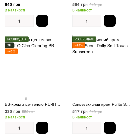
940 грн
564 грн
940 грн
В наявності
В наявності
РОЗПРОДАЖ
РОЗПРОДАЖ
ХІТ
−45%
−40%
8
BB-крем з центелою PURITO Cica Clearing BB Cream
Сонцезахисний крем Purito Seoul Daily Soft Touch Sunscreen
330 грн
517 грн
550 грн
940 грн
В наявності
В наявності