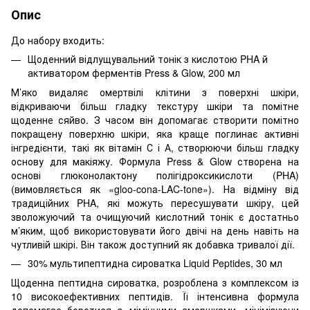
Опис
До набору входить:
Щоденний відлущувальний тонік з кислотою PHA й
активатором ферментів Press & Glow
, 200 мл
М’яко видаляє омертвілі клітини з поверхні шкіри,
відкриваючи більш гладку текстуру шкіри та помітне
щоденне сяйво. З часом він допомагає створити помітно
покращену поверхню шкіри, яка краще поглинає активні
інгредієнти, такі як вітамін С і А, створюючи більш гладку
основу для макіяжу. Формула Press & Glow створена на
основі глюконолактону полігідроксикислоти (PHA)
(вимовляється як «gloo-cona-LAC-tone»). На відміну від
традиційних PHA, які можуть пересушувати шкіру, цей
зволожуючий та очищуючий кислотний тонік є достатньо
м’яким, щоб використовувати його двічі на день навіть на
чутливій шкірі. Він також доступний як добавка тривалої дії.
30% мультипептидна сироватка Liquid Peptides
, 30 мл
Щоденна пептидна сироватка, розроблена з комплексом із
10 високоефективних пептидів. Її інтенсивна формула