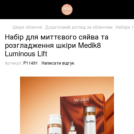
Шкіра обличчя
Додатковий догляд за обличчям
Набори т
Набір для миттєвого сяйва та
розгладження шкіри Medik8
Luminous Lift
Артикул:
P11491
Написати відгук