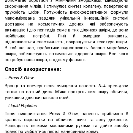
допомагає боротися з мімічними зморшками, мінімізуючи
скорочення м’язів, і стимулює синтез колагену, повертаючи
пружність шкіри. Потужність високоефективної формули
максимізована завдяки унікальній інноваційній системі
доставки на косметичних дронах, які забезпечують
активацію і дію пептидів саме в тих ділянках шкіри, де вони
найбільше потрібні. Лінії й зморшки зникають,
відновлюється еластичність, покращується текстура шкіри.
В той же час, пребіотики відновлюють баланс мікробіому
шкіри, забезпечують оптимальне здоров’я шкіри. Все, чого
потребує ваша шкіра, в одному флаконі.
Спосіб використання:
–
Press & Glow
Вранці та ввечері після очищення нанесіть 3–4 прес-дози
тоніка на ватний диск. М’яко протріть ним шкіру обличчя,
уникаючи ділянки навколо очей.
–
Liquid Peptides
Після використання Press & Glow, нанесіть приблизно 6
крапель сироватки на обличчя, шию та зону декольте.
Розподіліть легкими масажними рухами та дайте засобу
повністю увібратись перед нанесенням крему.