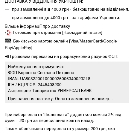
ДОСТАВКА У ВІДДІЛЕННЯ УКРПОШТИ:
при замовленні від 4000 грн - безкоштовно на відділення.
при замовленні до 4000 грн - за тарифами Укрпошти.
Більше інформації про доставку
Готовкою при отриманні [Накладений платіж]
Банківською картою онлайн [Visa/MasterCard/Google
Pay/ApplePay]
📲 Грошовим переказом на розрахунковий рахунок ФОП:
Найменування отримувача:
ФОП Вороніна Світлана Петрівна
IBAN: UA803220010000026006340023218
ІПН / ЄДРПОУ: 2445408200
Акціонерне Товариство УНІВЕРСАЛ БАНК
Призначення платежу: Оплата замовлення номер...
При виборі оплата “Післяплата” додається комісія 2% від
суми + 20 грн за пересилання коштів назад.
Також обов’язкова передоплата у розмірі 200 грн, яка