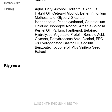
волоссям
Склад
Aqua, Cetyl Alcohol, Helianthus Annuus
Hybrid Oil, Cetearyl Alcohol, Behentrimonium
Methosulfate, Glyceryl Stearate,
Isododecane, Phenoxyethanol, Cetrimonium
Chloride, Isopropyl Alcohol, Argania Spinosa
Kernel Oil, Parfum, Panthenol, Betaine,
Hydrolyzed Vegetable Protein, Benzoic Acid,
Glycerin, Dehydroacetic Acid, Alcohol, PEG-
40 Hydrogenated Castor Oil, Sodium
Benzoate, Tocopherol, Vitis Vinifera Seed
Extract
Відгуки
Додайте перший відгук