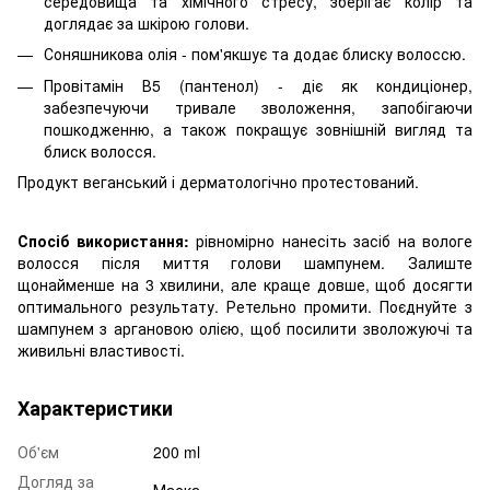
середовища та хімічного стресу, зберігає колір та
доглядає за шкірою голови.
Соняшникова олія - пом'якшує та додає блиску волоссю.
Провітамін В5 (пантенол) - діє як кондиціонер,
забезпечуючи тривале зволоження, запобігаючи
пошкодженню, а також покращує зовнішній вигляд та
блиск волосся.
Продукт веганський і дерматологічно протестований.
Спосіб використання:
рівномірно нанесіть засіб на вологе
волосся після миття голови шампунем. Залиште
щонайменше на 3 хвилини, але краще довше, щоб досягти
оптимального результату. Ретельно промити. Поєднуйте з
шампунем з аргановою олією, щоб посилити зволожуючі та
живильні властивості.
Характеристики
Об'єм
200 ml
Догляд за
Маска