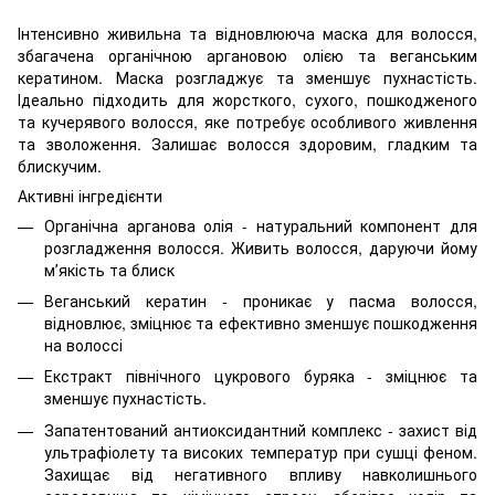
Інтенсивно живильна та відновлююча маска для волосся,
збагачена органічною аргановою олією та веганським
кератином. Маска розгладжує та зменшує пухнастість.
Ідеально підходить для жорсткого, сухого, пошкодженого
та кучерявого волосся, яке потребує особливого живлення
та зволоження. Залишає волосся здоровим, гладким та
блискучим.
Активні інгредієнти
Органічна арганова олія - натуральний компонент для
розгладження волосся. Живить волосся, даруючи йому
мʼякість та блиск
Веганський кератин - проникає у пасма волосся,
відновлює, зміцнює та ефективно зменшує пошкодження
на волоссі
Екстракт північного цукрового буряка - зміцнює та
зменшує пухнастість.
Запатентований антиоксидантний комплекс - захист від
ультрафіолету та високих температур при сушці феном.
Захищає від негативного впливу навколишнього