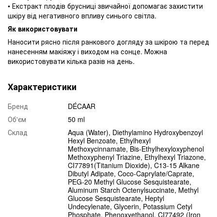
• Екстракт плодів брусниці звичайної допомагає захистити
шкіру від негативного впливу синього світла.
Як використовувати
Наносити рясно після ранкового догляду за шкірою та перед
нанесенням макіяжу і виходом на сонце. Можна
використовувати кілька разів на день.
Характеристики
Бренд
DÉCAAR
Об'єм
50 ml
Склад
Aqua (Water), Diethylamino Hydroxybenzoyl
Hexyl Benzoate, Ethylhexyl
Methoxycinnamate, Bis-Ethylhexyloxyphenol
Methoxyphenyl Triazine, Ethylhexyl Triazone,
CI77891(Titanium Dioxide), C13-15 Alkane
Dibutyl Adipate, Coco-Caprylate/Caprate,
PEG-20 Methyl Glucose Sesquistearate,
Aluminum Starch Octenylsuccinate, Methyl
Glucose Sesquistearate, Heptyl
Undecylenate, Glycerin, Potassium Cetyl
Phosphate, Phenoxyethanol, CI77492 (Iron