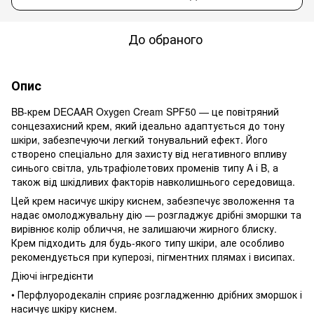
До обраного
Опис
BB-крем DECAAR Oxygen Cream SPF50 — це повітряний
сонцезахисний крем, який ідеально адаптується до тону
шкіри, забезпечуючи легкий тонувальний ефект. Його
створено спеціально для захисту від негативного впливу
синього світла, ультрафіолетових променів типу A і B, а
також від шкідливих факторів навколишнього середовища.
Цей крем насичує шкіру киснем, забезпечує зволоження та
надає омолоджувальну дію — розгладжує дрібні зморшки та
вирівнює колір обличчя, не залишаючи жирного блиску.
Крем підходить для будь-якого типу шкіри, але особливо
рекомендується при куперозі, пігментних плямах і висипах.
Діючі інгредієнти
• Перфлуородекалін сприяє розгладженню дрібних зморшок і
насичує шкіру киснем.