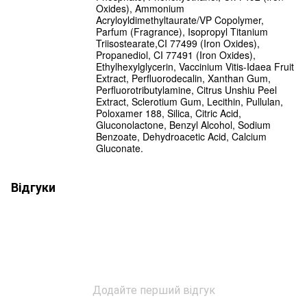
Oxides), Ammonium
Acryloyldimethyltaurate/VP Copolymer,
Parfum (Fragrance), Isopropyl Titanium
Triisostearate,CI 77499 (Iron Oxides),
Propanediol, CI 77491 (Iron Oxides),
Ethylhexylglycerin, Vaccinium Vitis-Idaea Fruit
Extract, Perfluorodecalin, Xanthan Gum,
Perfluorotributylamine, Citrus Unshiu Peel
Extract, Sclerotium Gum, Lecithin, Pullulan,
Poloxamer 188, Silica, Citric Acid,
Gluconolactone, Benzyl Alcohol, Sodium
Benzoate, Dehydroacetic Acid, Calcium
Gluconate.
Відгуки
Додайте перший відгук