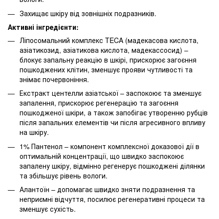
Захищає шкіру від зовнішніх подразників.
Активні інгредієнти:
Ліпосомальний комплекс TECA (мадекасова кислота,
азіатикозид, азіатикова кислота, мадекассосид) –
блокує запальну реакцію в шкірі, прискорює загоєння
пошкоджених клітин, зменшує прояви чутливості та
знімає почервоніння.
Екстракт центелли азіатської – заспокоює та зменшує
запалення, прискорює регенерацію та загоєння
пошкодженої шкіри, а також запобігає утворенню рубців
після запальних елементів чи після агресивного впливу
на шкіру.
1% Пантенол – компонент комплексної доказової дії в
оптимальній концентрації, що швидко заспокоює
запалену шкіру, відмінно регенерує пошкоджені ділянки
та збільшує рівень вологи.
Алантоїн – допомагає швидко зняти подразнення та
неприємні відчуття, посилює регенеративні процеси та
зменшує сухість.