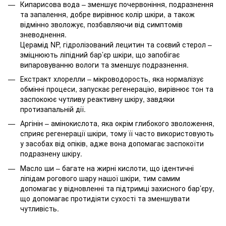
Кипарисова вода – зменшує почервоніння, подразнення
та запалення, добре вирівнює колір шкіри, а також
відмінно зволожує, позбавляючи від симптомів
зневоднення.
Церамід NP, гідролізований лецитин та соєвий стерол –
зміцнюють ліпідний бар’єр шкіри, що запобігає
випаровуванню вологи та зменшує подразнення.
Екстракт хлорелли – мікроводорость, яка нормалізує
обмінні процеси, запускає регенерацію, вирівнює тон та
заспокоює чутливу реактивну шкіру, завдяки
протизапальній дії.
Аргінін – амінокислота, яка окрім глибокого зволоження,
сприяє регенерації шкіри, тому її часто використовують
у засобах від опіків, адже вона допомагає заспокоїти
подразнену шкіру.
Масло ши – багате на жирні кислоти, що ідентичні
ліпідам рогового шару нашої шкіри, тим самим
допомагає у відновленні та підтримці захисного бар’єру,
що допомагає протидіяти сухості та зменшувати
чутливість.