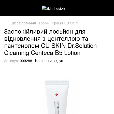
Шкіра обличчя
Креми
Креми CU SKIN
Заспокійливий лосьйон для
відновлення з центеллою та
пантенолом CU SKIN Dr.Solution
Cicaming Centeca B5 Lotion
Артикул:
009288
Написати відгук