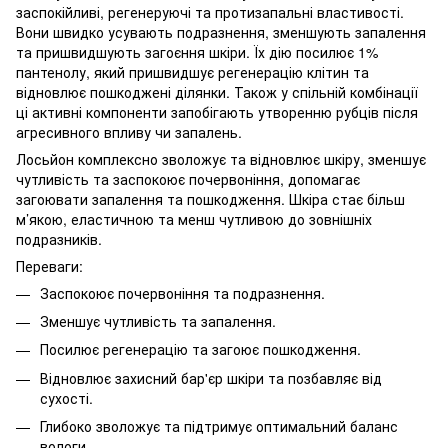
заспокійливі, регенеруючі та протизапальні властивості.
Вони швидко усувають подразнення, зменшують запалення
та пришвидшують загоєння шкіри. Їх дію посилює 1%
пантенолу, який пришвидшує регенерацію клітин та
відновлює пошкоджені ділянки. Також у спільній комбінації
ці активні компоненти запобігають утворенню рубців після
агресивного впливу чи запалень.
Лосьйон комплексно зволожує та відновлює шкіру, зменшує
чутливість та заспокоює почервоніння, допомагає
загоювати запалення та пошкодження. Шкіра стає більш
м’якою, еластичною та менш чутливою до зовнішніх
подразників.
Переваги:
Заспокоює почервоніння та подразнення.
Зменшує чутливість та запалення.
Посилює регенерацію та загоює пошкодження.
Відновлює захисний бар'єр шкіри та позбавляє від
сухості.
Глибоко зволожує та підтримує оптимальний баланс
вологи.