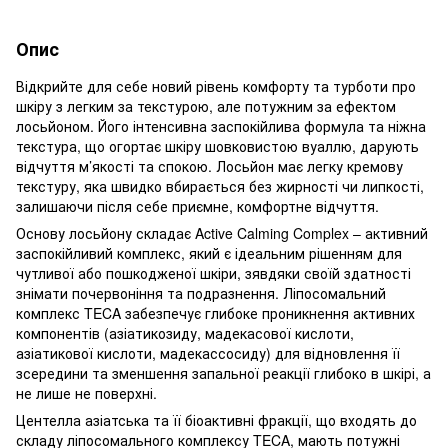
Опис
Відкрийте для себе новий рівень комфорту та турботи про
шкіру з легким за текстурою, але потужним за ефектом
лосьйоном. Його інтенсивна заспокійлива формула та ніжна
текстура, що огортає шкіру шовковистою вуаллю, дарують
відчуття м’якості та спокою. Лосьйон має легку кремову
текстуру, яка швидко вбирається без жирності чи липкості,
залишаючи після себе приємне, комфортне відчуття.
Основу лосьйону складає Active Calming Complex – активний
заспокійливий комплекс, який є ідеальним рішенням для
чутливої або пошкодженої шкіри, зявдяки своїй здатності
знімати почервоніння та подразнення. Ліпосомальний
комплекс TECA забезпечує глибоке проникнення активних
компонентів (азіатикозиду, мадекасової кислоти,
азіатикової кислоти, мадекассосиду) для відновлення її
зсередини та зменшення запальної реакції глибоко в шкірі, а
не лише не поверхні.
Центелла азіатська та її біоактивні фракції, що входять до
складу ліпосомального комплексу TECA, мають потужні