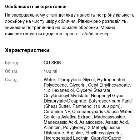
Особливості використання:
На завершальному етапі догляду нанесіть потрібну кількість
лосьйону на чисту шкіру обличчя. Рівномірно розподіліть,
уникаючи потрапляння на слизові оболонки. Можна
використовувати щоденно, вранці та/або ввечері.
Характеристики
Бренд
CU SKIN
Об'єм
100 ml
Склад
Water, Dipropylene Glycol, Hydrogenated
Polydecene, Glycerin, Cetyl Ethylhexanoate,
1,2-Hexanediol, Glyceryl Stearate,
Octyldodecyl Myristate, Neopentyl Glycol
Dicaprylate/Dicaprate, Butyrospermum Parkii
(Shea) Butter, Panthenol (10,000 ppm),
Ceramide NP, Chamaecyparis Obtusa Water,
Centella Asiatica Extract, Madecassoside,
Madecassic Acid, Asiaticoside, Asiatic Acid,
Allantoin, Polyglyceryl-3 Methylglucose
Distearate, Arginine, Ethylhexylglycerin,
Hydrogenated Lecithin, Caprylic/Capric