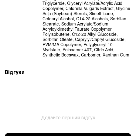
Triglyceride, Glyceryl Acrylate/Acrylic Acid
Copolymer, Chlorella Vulgaris Extract, Glycine
Soja (Soybean) Sterols, Simethicone,
Cetearyl Alcohol, C14-22 Alcohols, Sorbitan
Stearate, Sodium Acrylate/Sodium
Acryloyldimethyl Taurate Copolymer,
Polyisobutene, C12-20 Alkyl Glucoside,
Sorbitan Oleate, Caprylyl/Capryl Glucoside,
PVM/MA Copolymer, Polyglyceryl-10
Myristate, Poloxamer 407, Citric Acid,
Synthetic Beeswax, Carbomer, Xanthan Gum
Відгуки
Додайте перший відгук