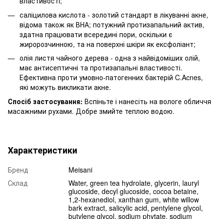
властивості;
саліцилова кислота - золотий стандарт в лікуванні акне,
відома також як ВНА; потужний протизапальний актив,
здатна працювати всередині пори, оскільки є
жиророзчинною, та на поверхні шкіри як ексфоліант;
олія листя чайного дерева - одна з найвідоміших олій,
має антисептичні та протизапальні властивості.
Ефективна проти умовно-патогенних бактерій C.Acnes,
які можуть викликати акне.
Спосіб застосування:
Вспіньте і нанесіть на вологе обличчя
масажними рухами. Добре змийте теплою водою.
Характеристики
Бренд
Meisani
Склад
Water, green tea hydrolate, glycerin, lauryl
glucoside, decyl glucoside, cocoa betaine,
1,2-hexanediol, xanthan gum, white willow
bark extract, salicylic acid, pentylene glycol,
butylene glycol, sodium phytate, sodium