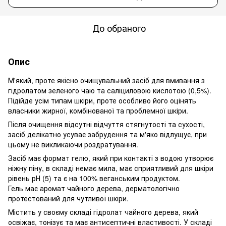
До обраного
Опис
М'який, проте якісно очищувальний засіб для вмивання з
гідролатом зеленого чаю та саліциловою кислотою (0,5%).
Підійде усім типам шкіри, проте особливо його оцінять
власники жирної, комбінованої та проблемної шкіри.
Після очищення відсутні відчуття стягнутості та сухості,
засіб делікатно усуває забрудення та м'яко відлущує, при
цьому не викликаючи роздратування.
Засіб має формат гелю, який при контакті з водою утворює
ніжну піну, в складі немає мила, має сприятливий для шкіри
рівень рН (5) та є на 100% веганським продуктом.
Гель має аромат чайного дерева, дерматологічно
протестований для чутливої шкіри.
Містить у своєму складі гідролат чайного дерева, який
освіжає, тонізує та має антисептичні властивості. У складі