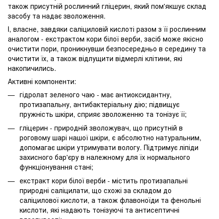
також присутній рослинний гліцерин, який пом'якшує склад
засобу та надає зволоження.
І, власне, завдяки саліциловій кислоті разом з її рослинним
аналогом - екстрактом кори білої верби, засіб може якісно
очистити пори, проникнувши безпосередньо в середину та
очистити їх, а також відлущити відмерлі клітини, які
накопичились.
Активні компоненти:
гідролат зеленого чаю - має антиоксидантну,
протизапальну, антибактеріальну дію; підвищує
пружність шкіри, сприяє зволоженню та тонізує її;
гліцерин - природній зволожувач, що присутній в
роговому шарі нашої шкіри, є абсолютно натуральним,
допомагає шкіри утримувати вологу. Підтримує ліпіди
захисного бар'єру в належному для їх нормального
функціонування стані;
екстракт кори білої верби - містить протизапальні
природні саліцилати, що схожі за складом до
саліцилової кислоти, а також флавоноїди та фенольні
кислоти, які надають тонізуючі та антисептичні