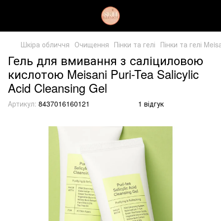
Шкіра обличчя
Очищення
Пінки та гелі
Пінки та гелі Meis
Гель для вмивання з саліциловою
кислотою Meisani Puri-Tea Salicylic
Acid Cleansing Gel
Артикул:
8437016160121
1 відгук