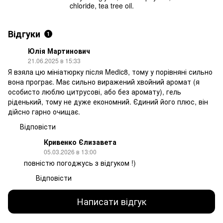
chloride, tea tree oil.
Відгуки
1
Юлія Мартинович
21.06.2025 в 15:33
Я взяла цю мініатюрку після Medic8, тому у порівняні сильно
вона програє. Має сильно виражений хвойний аромат (я
особисто люблю цитрусові, або без аромату), гель
ріденький, тому не дуже економний. Єдиний його плюс, він
дійсно гарно очищає.
Відповісти
Кривенко Єлизавета
05.03.2026 в 13:00
повністю погоджусь з відгуком !)
Відповісти
Написати відгук