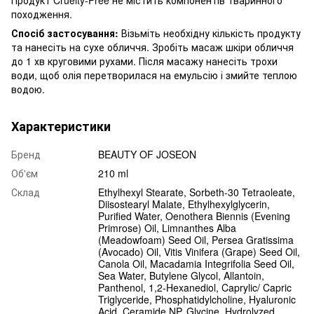
походження.
Спосіб застосування:
Візьміть необхідну кількість продукту
та нанесіть на сухе обличчя. Зробіть масаж шкіри обличчя
до 1 хв круговими рухами. Після масажу нанесіть трохи
води, щоб олія перетворилася на емульсію і змийте теплою
водою.
Характеристики
Бренд
BEAUTY OF JOSEON
Об'єм
210 ml
Склад
Ethylhexyl Stearate, Sorbeth-30 Tetraoleate,
Diisostearyl Malate, Ethylhexylglycerin,
Purified Water, Oenothera Biennis (Evening
Primrose) Oil, Limnanthes Alba
(Meadowfoam) Seed Oil, Persea Gratissima
(Avocado) Oil, Vitis Vinifera (Grape) Seed Oil,
Canola Oil, Macadamia Integrifolia Seed Oil,
Sea Water, Butylene Glycol, Allantoin,
Panthenol, 1,2-Hexanediol, Caprylic/ Capric
Triglyceride, Phosphatidylcholine, Hyaluronic
Acid, Ceramide NP, Glycine, Hydrolyzed