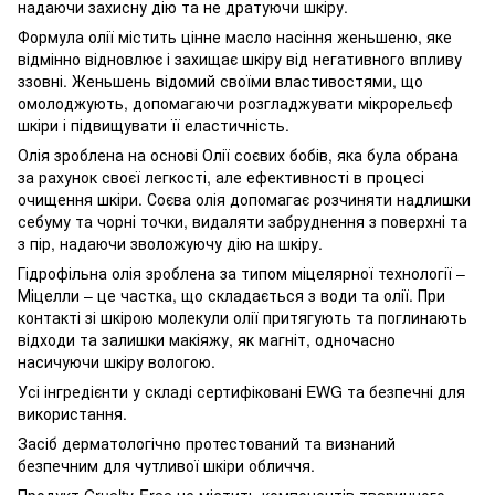
надаючи захисну дію та не дратуючи шкіру.
Формула олії містить цінне масло насіння женьшеню, яке
відмінно відновлює і захищає шкіру від негативного впливу
ззовні. Женьшень відомий своїми властивостями, що
омолоджують, допомагаючи розгладжувати мікрорельєф
шкіри і підвищувати її еластичність.
Олія зроблена на основі Олії соєвих бобів, яка була обрана
за рахунок своєї легкості, але ефективності в процесі
очищення шкіри. Соєва олія допомагає розчиняти надлишки
себуму та чорні точки, видаляти забруднення з поверхні та
з пір, надаючи зволожуючу дію на шкіру.
Гідрофільна олія зроблена за типом міцелярної технології –
Міцелли – це частка, що складається з води та олії. При
контакті зі шкірою молекули олії притягують та поглинають
відходи та залишки макіяжу, як магніт, одночасно
насичуючи шкіру вологою.
Усі інгредієнти у складі сертифіковані EWG та безпечні для
використання.
Засіб дерматологічно протестований та визнаний
безпечним для чутливої ​​шкіри обличчя.
Продукт Cruelty-Free не містить компонентів тваринного