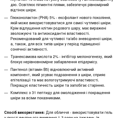
дію. Освітлює пігментні плями, забезпечує рівномірний
відтінок шкіри.
Глюконолактон (PHA) 5% - ексфоліант нового покоління,
якій може використовуватися для самої чутливої шкіри.
Крім відлущення клітин родового шару, має виражені
зволожуючі та антиоксидантні властивості.
Рекомендований для чутливої та/або зневодненої шкіри,
а, також, для всіх типів шкіри у період підвищеної
сонячної активності.
Транексамова кислота 2% - інгібітор мелоногенезу, який
блокує нерівновномірне забарвлення епідермісу.
Пантенол (вітамін B5) відновлюючий активний
компонент, який усуває подразнення з шкіри, сприяє
епітелізації та має вологоутримуючі властивості.
Покращує еластичність шкіри та запобігає старінню.
Комплекс з 31 пептиду для омолодження і покращення
шкіри за всіми показниками.
Спосіб використання:
Для обличчя - використовувати гель
у якості вечірнього вмивання 1-3 рази на тиждень (в