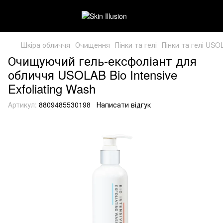
Шкіра обличчя
Очищення
Пінки та гелі
Пінки та гелі USO
Очищуючий гель-ексфоліант для
обличчя USOLAB Bio Intensive
Exfoliating Wash
Артикул:
8809485530198
Написати відгук