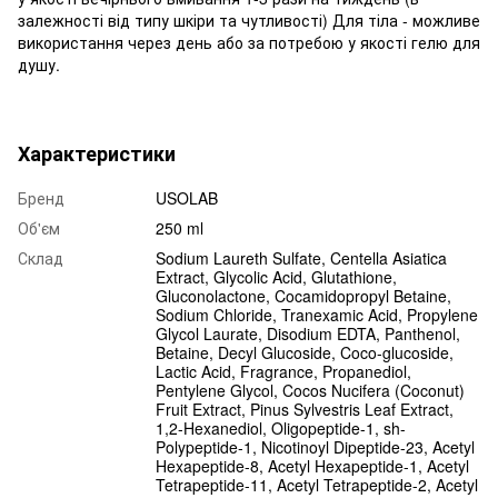
залежності від типу шкіри та чутливості) Для тіла - можливе
використання через день або за потребою у якості гелю для
душу.
Характеристики
Бренд
USOLAB
Об'єм
250 ml
Склад
Sodium Laureth Sulfate, Centella Asiatica
Extract, Glycolic Acid, Glutathione,
Gluconolactone, Cocamidopropyl Betaine,
Sodium Chloride, Tranexamic Acid, Propylene
Glycol Laurate, Disodium EDTA, Panthenol,
Betaine, Decyl Glucoside, Coco-glucoside,
Lactic Acid, Fragrance, Propanediol,
Pentylene Glycol, Cocos Nucifera (Coconut)
Fruit Extract, Pinus Sylvestris Leaf Extract,
1,2-Hexanediol, Oligopeptide-1, sh-
Polypeptide-1, Nicotinoyl Dipeptide-23, Acetyl
Hexapeptide-8, Acetyl Hexapeptide-1, Acetyl
Tetrapeptide-11, Acetyl Tetrapeptide-2, Acetyl