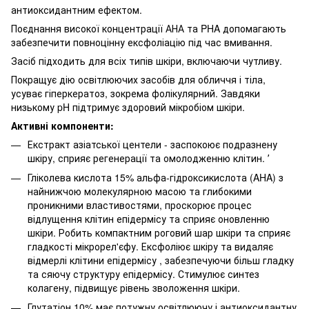
антиоксидантним ефектом.
Поєднання високої концентрації АНА та PHA допомагають
забезпечити повноцінну ексфоліацію під час вмивання.
Засіб підходить для всіх типів шкіри, включаючи чутливу.
Покращує дію освітлюючих засобів для обличчя і тіла,
усуває гіперкератоз, зокрема фолікулярний. Завдяки
низькому pH підтримує здоровий мікробіом шкіри.
Активні компоненти:
Екстракт азіатської центели - заспокоює подразнену
шкіру, сприяє регенерації та омолодженню клітин. ʼ
Гліколева кислота 15% альфа-гідроксикислота (AHA) з
найнижчою молекулярною масою та глибокими
проникними властивостями, проскорює процес
відлущення клітин епідермісу та сприяє оновленню
шкіри. Робить компактним роговий шар шкіри та сприяє
гладкості мікрорел'єфу. Ексфоліює шкіру та видаляє
відмерлі клітини епідермісу , забезпечуючи більш гладку
та сяючу структуру епідермісу. Стимулює синтез
колагену, підвищує рівень зволоження шкіри.
Глутатіон 10% має потужну освітлюючу і антиоксидантну