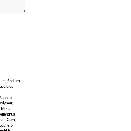
rate, Sodium
osorbide
Mannitol,
polymer,
d Media,
elianthus
tium Gum,
copherol,
ecithin,