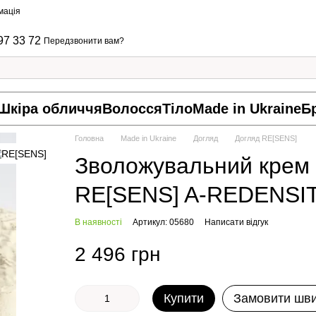
мація
97 33 72
Передзвонити вам?
Шкіра обличчя
Волосся
Тіло
Made in Ukraine
Б
Головна
Made in Ukraine
Догляд
Догляд RE[SENS]
Зволожувальний крем 
RE[SENS] A-REDENS
В наявності
Артикул: 05680
Написати відгук
2 496 грн
Купити
Замовити шв