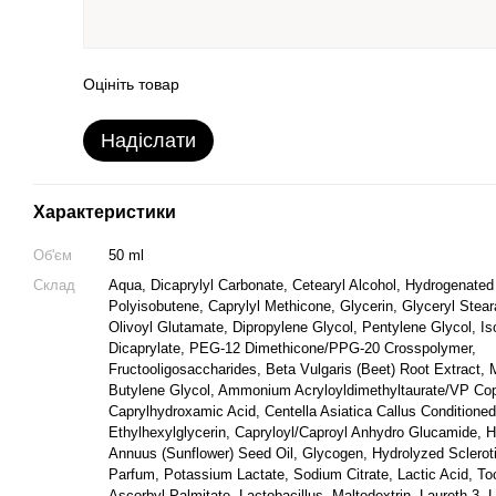
Оцініть товар
Надіслати
Характеристики
Об'єм
50 ml
Склад
Aqua, Dicaprylyl Carbonate, Cetearyl Alcohol, Hydrogenated
Polyisobutene, Caprylyl Methicone, Glycerin, Glyceryl Stea
Olivoyl Glutamate, Dipropylene Glycol, Pentylene Glycol, Is
Dicaprylate, PEG-12 Dimethicone/PPG-20 Crosspolymer,
Fructooligosaccharides, Beta Vulgaris (Beet) Root Extract, 
Butylene Glycol, Ammonium Acryloyldimethyltaurate/VP Co
Caprylhydroxamic Acid, Centella Asiatica Callus Conditione
Ethylhexylglycerin, Capryloyl/Caproyl Anhydro Glucamide, H
Annuus (Sunflower) Seed Oil, Glycogen, Hydrolyzed Sclero
Parfum, Potassium Lactate, Sodium Citrate, Lactic Acid, To
Ascorbyl Palmitate, Lactobacillus, Maltodextrin, Laureth-3, L