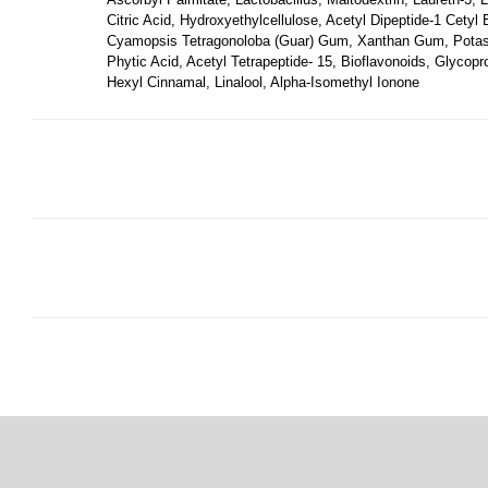
Citric Acid, Hydroxyethylcellulose, Acetyl Dipeptide-1 Cetyl 
Cyamopsis Tetragonoloba (Guar) Gum, Xanthan Gum, Potas
Phytic Acid, Acetyl Tetrapeptide- 15, Bioflavonoids, Glycopro
Hexyl Cinnamal, Linalool, Alpha-Isomethyl Ionone