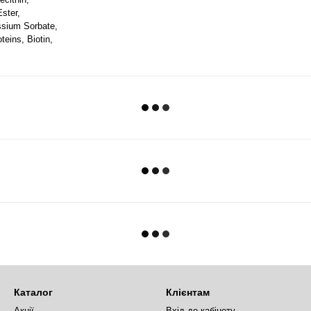
Ester,
sium Sorbate,
teins, Biotin,
Каталог
Клієнтам
Акції
Вхід до кабінету