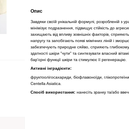
Опис
Завдяки своїй унікальній формулі, розробленій з у
мінімізує подразнення, підвищує стійкість до агре
захищають від впливу зовнішніх факторів, сприяют
напругу та запобігають появі мімічних ліній і змор
забезпечують природне сяйво, сприяють глибокому 
здатності шкіри "чути" та синтезувати власний вітамі
бар'єрні функції шкіри та стимулює її регенерацію.
Активні інградієнти:
фруктоолігосахариди, біофлавоноїди, глікопротеїни
Centella Asiatica.
Спосіб використання:
нанесіть зранку та/або ввеч