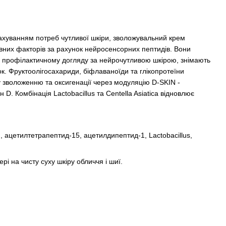
рахуванням потреб чутливої шкіри, зволожувальний крем
сивних факторів за рахунок нейросенсорних пептидів. Вони
ь профілактичному догляду за нейрочутливою шкірою, знімають
шок. Фруктоолігосахариди, біфлаваноїди та глікопротеїни
зволоженню та оксигенації через модуляцію D-SKIN -
н D. Комбінація Lactobacillus та Centella Asiatica відновлює
, ацетилтетрапептид-15, ацетилдипептид-1, Lactobacillus,
ері на чисту суху шкіру обличчя і шиї.