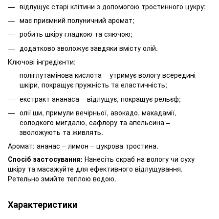
відлущує старі клітини з допомогою тростинного цукру;
має приємний полуничний аромат;
робить шкіру гладкою та сяючою;
додатково зволожує завдяки вмісту олій.
Ключові інгредієнти:
поліглутамінова кислота – утримує вологу всередині
шкіри, покращує пружність та еластичність;
екстракт ананаса – відлущує, покращує рельєф;
олії ши, примули вечірньої, авокадо, макадамії,
солодкого мигдалю, сафлору та апельсина –
зволожують та живлять.
Аромат: ананас – лимон – цукрова тростина.
Спосіб застосування:
Нанесіть скраб на вологу чи суху
шкіру та масажуйте для ефективного відлущування.
Ретельно змийте теплою водою.
Характеристики