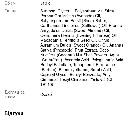
Об'єм
510 g
Склад
Sucrose, Glycerin, Polysorbate 20, Silica,
Persea Gratissima (Avocado) Oil,
Butyrospermum Parkii (Shea) Butter,
Carthamus Tinctorius (Safflower) Oil, Prunus
Amygdalus Dulcis (Sweet Almond) Oil,
Oenothera Biennis (Evening Primrose) Oil,
Macadamia Ternifolia Seed Oil, Citrus
Aurantium Dulcis (Sweet Orance) Oil, Ananas
Sativa (Pineapple) Fruit Extract, Coco
Nucifera (Coconut) Nut Shell Powder, Aqua
(Water/Eau), Ascorbic Acid, Polyglutamic Acid,
Retinyl Palmitate, Tocopherol, Fragrance
(Parfum), Phenoxyethanol, Sorbic Acid,
Caprylyl Glycol, Benzyl Benzoate, Amyl
Cinnamal, Hexyl Cinnamal, Yellow 5 (CI
19140)
Догляд за
Скраб
тілом
Відгуки