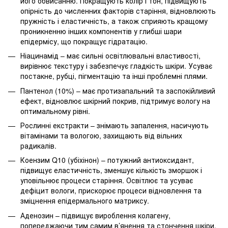
його обвисанню. Покращують колір і тон, підвищують
опірність до численних факторів старіння, відновлюють
пружність і еластичність, а також сприяють кращому
проникненню інших компонентів у глибші шари
епідермісу, що покращує гідратацію.
Ніацинамід – має сильні освітлювальні властивості,
вирівнює текстуру і забезпечує гладкість шкіри. Усуває
постакне, рубці, пігментацію та інші проблемні плями.
Пантенол (10%) – має протизапальний та заспокійливий
ефект, відновлює шкірний покрив, підтримує вологу на
оптимальному рівні.
Рослинні екстракти – знімають запалення, насичують
вітамінами та вологою, захищають від вільних
радикалів.
Коензим Q10 (убіхінон) – потужний антиоксидант,
підвищує еластичність, зменшує кількість зморшок і
уповільнює процеси старіння. Освітлює та усуває
дефіцит вологи, прискорює процеси відновлення та
зміцнення епідермального матриксу.
Аденозин – підвищує вироблення колагену,
попереджаючи тим самим в’янення та стончення шкіри.