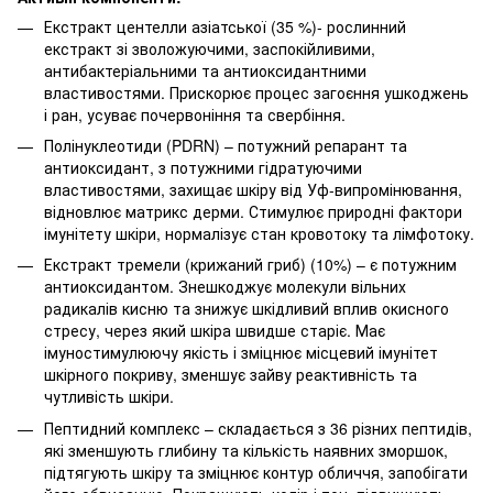
Екстракт центелли азіатської (35 %)- рослинний
екстракт зі зволожуючими, заспокійливими,
антибактеріальними та антиоксидантними
властивостями. Прискорює процес загоєння ушкоджень
і ран, усуває почервоніння та свербіння.
Полінуклеотиди (PDRN) – потужний репарант та
антиоксидант, з потужними гідратуючими
властивостями, захищає шкіру від Уф-випромінювання,
відновлює матрикс дерми. Стимулює природні фактори
імунітету шкіри, нормалізує стан кровотоку та лімфотоку.
Екстракт тремели (крижаний гриб) (10%) – є потужним
антиоксидантом. Знешкоджує молекули вільних
радикалів кисню та знижує шкідливий вплив окисного
стресу, через який шкіра швидше старіє. Має
імуностимулюючу якість і зміцнює місцевий імунітет
шкірного покриву, зменшує зайву реактивність та
чутливість шкіри.
Пептидний комплекс – складається з 36 різних пептидів,
які зменшують глибину та кількість наявних зморшок,
підтягують шкіру та зміцнює контур обличчя, запобігати