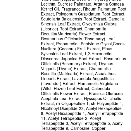
Lecithin, Sucrose Palmitate, Argania Spinosa
Kernel Oil, Fragrance, Rheum Palmatum Root
Extract, Polygonum Cuspidatum Root Extract,
Scutellaria Baicalensis Root Extract, Camellia
Sinensis Leaf Extract, Glycyrrhiza Glabra
(Licorice) Root Extract, Chamomilla
Recutita(Matricaria) Flower Extract,
Rosmarinus Officinalis (Rosemary) Leaf
Extract, Propanediol, Pentylene Glycol,Cocos
Nucifera (Coconut) Fruit Extract, Pinus
Sylvestris Leaf Extract, 1,2-Hexanediol,
Dioscorea Japonica Root Extract, Rosmarinus
Officinalis (Rosemary) Extract, Thymus
Vulgaris (Thyme) Extract, Chamomilla
Recutita (Matricaria) Extract, Aspalathus
Linearis Extract, Lavandula Angustifolia
(Lavender) Extract, Hamamelis Virginiana
(Witch Hazel) Leaf Extract, Calendula
Officinalis Flower Extract, Brassica Oleracea
Acephala Leaf Extract, Hyssopus Officinalis
Extract, rh-Oligopeptide-1, sh-Polypeptide-1,
Nicotinoyl Dipeptide-23, Acetyl Hexapeptide-
8, Acetyl Hexapeptide-1, Acetyl Tetrapeptide-
11, Acetyl Tetrapeptide-2, Acetyl
Tetrapeptide-3, Acetyl Tetrapeptide-5, Acetyl
Tetrapeptide-9, Carnosine, Copper