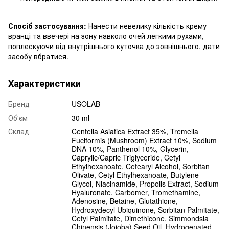
Спосіб застосування:
Нанести невелику кількість крему
вранці та ввечері на зону навколо очей легкими рухами,
поплескуючи від внутрішнього куточка до зовнішнього, дати
засобу вбратися.
Характеристики
Бренд
USOLAB
Об'єм
30 ml
Склад
Centella Asiatica Extract 35%, Tremella
Fuciformis (Mushroom) Extract 10%, Sodium
DNA 10%, Panthenol 10%, Glycerin,
Caprylic/Capric Triglyceride, Cetyl
Ethylhexanoate, Cetearyl Alcohol, Sorbitan
Olivate, Cetyl Ethylhexanoate, Butylene
Glycol, Niacinamide, Propolis Extract, Sodium
Hyaluronate, Carbomer, Tromethamine,
Adenosine, Betaine, Glutathione,
Hydroxydecyl Ubiquinone, Sorbitan Palmitate,
Cetyl Palmitate, Dimethicone, Simmondsia
Chinensis (Jojoba) Seed Oil, Hydrogenated