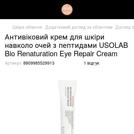
Шкіра обличчя
Додатковий догляд за обличчям
Догляд з
Антивіковий крем для шкіри
навколо очей з пептидами USOLAB
Bio Renaturation Eye Repair Cream
Артикул:
8809985529913
1 відгук