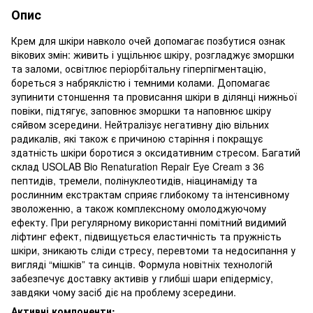
Опис
Крем для шкіри навколо очей допомагає позбутися ознак
вікових змін: живить і ущільнює шкіру, розгладжує зморшки
та заломи, освітлює періорбітальну гіперпігментацію,
бореться з набряклістю і темними колами. Допомагає
зупинити стоншення та провисання шкіри в ділянці нижньої
повіки, підтягує, заповнює зморшки та наповнює шкіру
сяйвом зсередини. Нейтралізує негативну дію вільних
радикалів, які також є причиною старіння і покращує
здатність шкіри боротися з оксидативним стресом. Багатий
склад USOLAB Bio Renaturation Repair Eye Cream з 36
пептидів, тремели, полінуклеотидів, ніацинаміду та
рослинним екстрактам сприяє глибокому та інтенсивному
зволоженню, а також комплексному омолоджуючому
ефекту. При регулярному використанні помітний видимий
ліфтинг ефект, підвищується еластичність та пружність
шкіри, зникають сліди стресу, перевтоми та недосипання у
вигляді “мішків” та синців. Формула новітніх технологій
забезпечує доставку активів у глибші шари епідермісу,
завдяки чому засіб діє на проблему зсередини.
Активні компоненти: