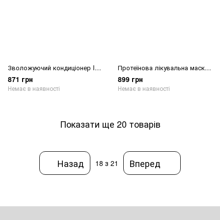
Зволожуючий кондиціонер IdHair Curly Moisturising Conditioner
Протеїнова лікувальна маска IdHair Curly Protein Treatment
871 грн
899 грн
Немає в наявності
Немає в наявності
Показати ще 20 товарів
Назад
Вперед
18
з 21