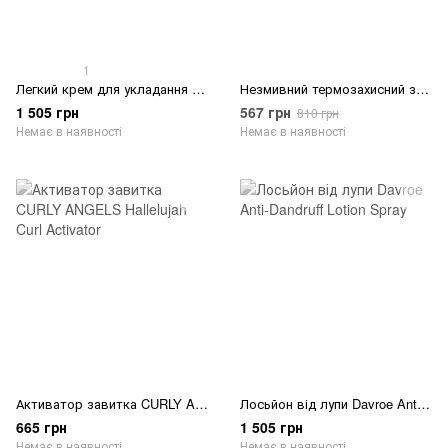
1
Легкий крем для укладання кучерявого волосся Davroe Curl Crème Definer
Незмивний термозахисний засіб для розплутування волосся MKS-ECO X Leave-In and Detangler Original Scent
1 505 грн
567 грн
810 грн
Немає в наявності
Немає в наявності
Активатор завитка CURLY ANGELS Hallelujah Curl Activator
Лосьйон від лупи Davroe Anti-Dandruff Lotion Spray
665 грн
1 505 грн
Немає в наявності
Немає в наявності