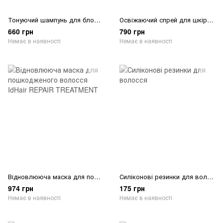
Тонуючий шампунь для блонду Lola From Rio Loira De Farmacia Shampoo Matizador
Освіжаючий спрей для шкіри Dr.FORHAIR Phyto Fresh Cooling Spray
660 грн
790 грн
Немає в наявності
Немає в наявності
Відновлююча маска для пошкодженого волосся IdHair REPAIR TREATMENT
Силіконові резинки для волосся
974 грн
175 грн
Немає в наявності
Немає в наявності