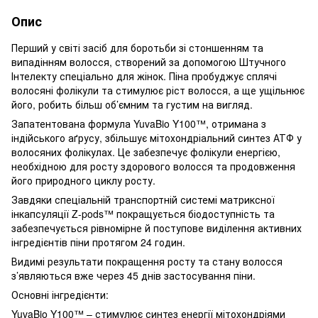
Опис
Перший у світі засіб для боротьби зі стоншенням та
випадінням волосся, створений за допомогою Штучного
Інтелекту спеціально для жінок. Піна пробуджує сплячі
волосяні фолікули та стимулює ріст волосся, а ще ущільнює
його, робить більш об’ємним та густим на вигляд.
Запатентована формула YuvaBio Y100™, отримана з
індійського аґрусу, збільшує мітохондріальний синтез АТФ у
волосяних фолікулах. Це забезпечує фолікули енергією,
необхідною для росту здорового волосся та продовження
його природного циклу росту.
Завдяки спеціальній транспортній системі матриксної
інкапсуляції Z-pods™ покращується біодоступність та
забезпечується рівномірне й поступове виділення активних
інгредієнтів піни протягом 24 годин.
Видимі результати покращення росту та стану волосся
з’являються вже через 45 днів застосування піни.
Основні інгредієнти:
YuvaBio Y100™ – стимулює синтез енергії мітохондріями