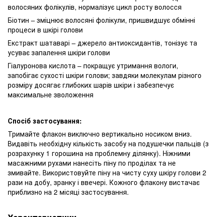
волосяних фолікулів, нормалізує цикл росту волосся
Біотин – зміцнює волосяні фолікули, пришвидшує обмінні
процеси в шкірі голови
Екстракт шатаварі – джерело антиоксидантів, тонізує та
усуває запалення шкіри голови
Гіалуронова кислота – покращує утримання вологи,
запобігає сухості шкіри голови; завдяки молекулам різного
розміру досягає глибоких шарів шкіри і забезпечує
максимальне зволоження
Спосіб застосування:
Тримайте флакон виключно вертикально носиком вниз.
Видавіть необхідну кількість засобу на подушечки пальців (з
розрахунку 1 горошина на проблемну ділянку). Ніжними
масажними рухами нанесіть піну по проділах та не
змивайте. Використовуйте піну на чисту суху шкіру голови 2
рази на добу, зранку і ввечері. Кожного флакону вистачає
приблизно на 2 місяці застосування.