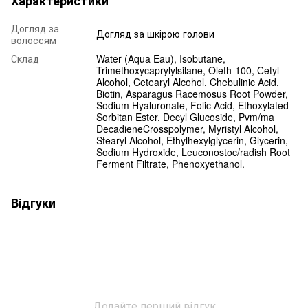
Характеристики
Догляд за
Догляд за шкірою голови
волоссям
Склад
Water (Aqua Eau), Isobutane,
Trimethoxycaprylylsilane, Oleth-100, Cetyl
Alcohol, Cetearyl Alcohol, Chebulinic Acid,
Biotin, Asparagus Racemosus Root Powder,
Sodium Hyaluronate, Folic Acid, Ethoxylated
Sorbitan Ester, Decyl Glucoside, Pvm/ma
DecadieneCrosspolymer, Myristyl Alcohol,
Stearyl Alcohol, Ethylhexylglycerin, Glycerin,
Sodium Hydroxide, Leuconostoc/radish Root
Ferment Filtrate, Phenoxyethanol.
Відгуки
Додайте перший відгук