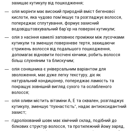
захищає кутикулу від пошкодження;
олія морінги має високий природній вміст бегенової
кислоти, яка чудово пом’якшує та розгладжує волосся,
попереджає сплутування, формує захисний
водовідштовхувальний бар’єр на поверхні кутикули;
олія з насіння камелії заповнює проміжки між лусочками
кутикули та зменшує поверхневе тертя, захищаючи
стрижень волосся від подальшого пошкодження,
допомагає відновити посічені кінчики, робить волосся
більш слухняним та блискучим;
олія соняшника є універсальним варіантом для
зволоження, має дуже легку текстуру, діє як
натуральний кондиціонер, попереджає ламкість та
покращує зовнішній вигляд сухого та ослабленого
волосся;
олія оливи містить вітаміни А, Е та сквален, розгладжує
кутикулу, зменшує “пухнастість”, надає антиоксидантний
захист;
гідролізований шовк має хімічний склад, подібний до
білкових структур волосся, та протилежний йому заряд,