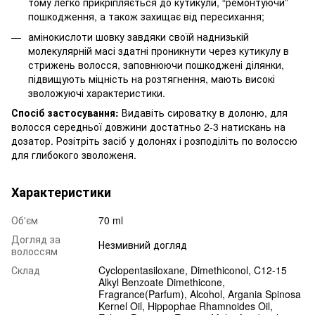
тому легко прикріпляється до кутикули, “ремонтуючи”
пошкодження, а також захищає від пересихання;
амінокислоти шовку завдяки своїй наднизькій
молекулярній масі здатні проникнути через кутикулу в
стрижень волосся, заповнюючи пошкоджені ділянки,
підвищують міцність на розтягнення, мають високі
зволожуючі характеристики.
Спосіб застосування:
Видавіть сироватку в долоню, для
волосся середньої довжини достатньо 2-3 натискань на
дозатор. Розітріть засіб у долонях і розподіліть по волоссю
для глибокого зволоженя.
Характеристики
Об'єм
70 ml
Догляд за
Незмивний догляд
волоссям
Склад
Cyclopentasiloxane, Dimethiconol, C12-15
Alkyl Benzoate Dimethicone,
Fragrance(Parfum), Alcohol, Argania Spinosa
Kernel Oil, Hippophae Rhamnoides Oil,