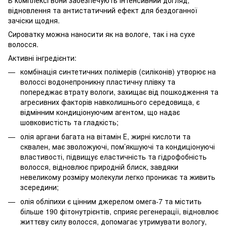
відновлення та антистатичний ефект для бездоганної
зачіски щодня.
Сироватку можна наносити як на вологе, так і на сухе
волосся.
Активні інгредієнти:
комбінація синтетичних полімерів (силіконів) утворює на
волоссі водонепроникну пластичну плівку та
попереджає втрату вологи, захищає від пошкодження та
агресивних факторів навколишнього середовища, є
відмінним кондиціонуючим агентом, що надає
шовковистість та гладкість;
олія аргани багата на вітамін Е, жирні кислоти та
сквален, має зволожуючі, пом’якшуючі та кондиціонуючі
властивості, підвищує еластичність та гідрофобність
волосся, відновлює природній блиск, завдяки
невеликому розміру молекули легко проникає та живить
зсередини;
олія обліпихи є цінним джерелом омега-7 та містить
більше 190 фітонутрієнтів, сприяє регенерації, відновлює
життєву силу волосся, допомагає утримувати вологу,