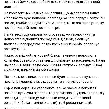
повертає йому здоровий вигляд, живить і зміцнює по всій
довжині.
Це комплексний незмивний догляд, що чудово пом’якшує
жорстке та сухе волосся, розгладжує і приборкує неслухняні
пасма, прибирає надмірну “пухнастість” та захищає укладку
при підвищеній вологості повітря.
Легка текстура сироватки огортає кожну волосинку та
допомагає відновити пошкоджені ділянки, зменшує
ламкість, попереджає появу посічених кінчиків, полегшує
розчісування.
Надає розкішний глянсовий блиск тьмяному волоссю, а
колір фарбованого стає більш яскравим та насиченим. Після
нанесення залишає по собі ніжний квітковий аромат, ніякої
жирності, липкості чи обтяження.
Після кожного використання ви будете насолоджуватись
ідеально гладеньким, здоровим та сяючим волоссям.
Окрім полімерів, які утворюють тонке захисне покриття
навколо кутикули волосся та допомагають утримати вологу
всередині, до складу сироватки входить 23 поживні
речовини (білки + амінокислоти) та 6 рослинних олій.
В комплексі вони забезпечують інтенсивний догляд,