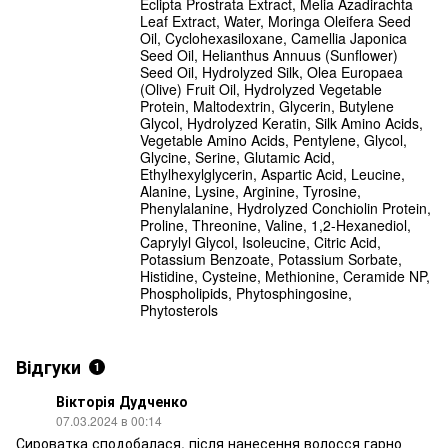
Eclipta Prostrata Extract, Melia Azadirachta
Leaf Extract, Water, Moringa Oleifera Seed
Oil, Cyclohexasiloxane, Camellia Japonica
Seed Oil, Helianthus Annuus (Sunflower)
Seed Oil, Hydrolyzed Silk, Olea Europaea
(Olive) Fruit Oil, Hydrolyzed Vegetable
Protein, Maltodextrin, Glycerin, Butylene
Glycol, Hydrolyzed Keratin, Silk Amino Acids,
Vegetable Amino Acids, Pentylene, Glycol,
Glycine, Serine, Glutamic Acid,
Ethylhexylglycerin, Aspartic Acid, Leucine,
Alanine, Lysine, Arginine, Tyrosine,
Phenylalanine, Hydrolyzed Conchiolin Protein,
Proline, Threonine, Valine, 1,2-Hexanediol,
Caprylyl Glycol, Isoleucine, Citric Acid,
Potassium Benzoate, Potassium Sorbate,
Histidine, Cysteine, Methionine, Ceramide NP,
Phospholipids, Phytosphingosine,
Phytosterols
Відгуки
1
Вікторія Дудченко
07.03.2024 в 00:14
Сироватка сподобалася, після нанесення волосся гарно