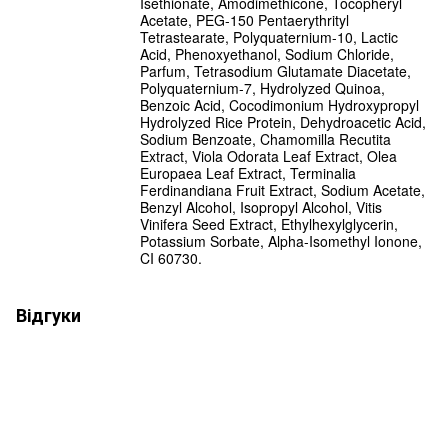
Isethionate, Amodimethicone, Tocopheryl
Acetate, PEG-150 Pentaerythrityl
Tetrastearate, Polyquaternium-10, Lactic
Acid, Phenoxyethanol, Sodium Chloride,
Parfum, Tetrasodium Glutamate Diacetate,
Polyquaternium-7, Hydrolyzed Quinoa,
Benzoic Acid, Cocodimonium Hydroxypropyl
Hydrolyzed Rice Protein, Dehydroacetic Acid,
Sodium Benzoate, Chamomilla Recutita
Extract, Viola Odorata Leaf Extract, Olea
Europaea Leaf Extract, Terminalia
Ferdinandiana Fruit Extract, Sodium Acetate,
Benzyl Alcohol, Isopropyl Alcohol, Vitis
Vinifera Seed Extract, Ethylhexylglycerin,
Potassium Sorbate, Alpha-Isomethyl Ionone,
CI 60730.
Відгуки