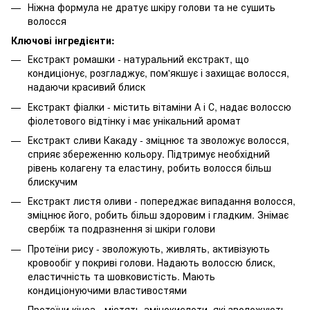
Ніжна формула не дратує шкіру голови та не сушить
волосся
Ключові інгредієнти:
Екстракт ромашки - натуральний екстракт, що
кондиціонує, розгладжує, пом'якшує і захищає волосся,
надаючи красивий блиск
Екстракт фіалки - містить вітаміни А і С, надає волоссю
фіолетового відтінку і має унікальний аромат
Екстракт сливи Какаду - зміцнює та зволожує волосся,
сприяє збереженню кольору. Підтримує необхідний
рівень колагену та еластину, робить волосся більш
блискучим
Екстракт листя оливи - попереджає випадання волосся,
зміцнює його, робить більш здоровим і гладким. Знімає
свербіж та подразнення зі шкіри голови
Протеїни рису - зволожують, живлять, активізують
кровообіг у покриві голови. Надають волоссю блиск,
еластичність та шовковистість. Мають
кондиціонуючими властивостями
Протеїни кіноа - містять амінокислоти, які зволожують