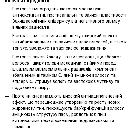
Ключові інгредієнти:
Екстракт виноградних кісточок має потужні
антиоксидантні, протизапальні та захисні властивості.
Захищає клітини епідермісу від негативного впливу
вільних радикалів.
Екстракт листя оливи забезпечує широкий спектр
антибактеріальних та захисних властивостей, а також
тонізує, зволожує та заспокоює подразнення.
Екстракт сливи Какаду – антиоксидант, що зберігає
волосся і шкіру голови молодими, стійкими перед
шкідливим впливом вільних радикалів. Компонент
збагачений вітаміном С, який зміцнює волосся та
епідерміс, утримує вологу та заспокоює чутливу та
подразнену шкіру.
Протеїни кіноа надають високий антиадипогенезний
ефект, що перешкоджає утворенню та росту нових
жирових клітин, покращують бар’єрні функції волосся,
зміцнюють структуру пасм, роблять їх більш
витривалими перед зовнішніми подразниками та
ламкістю.