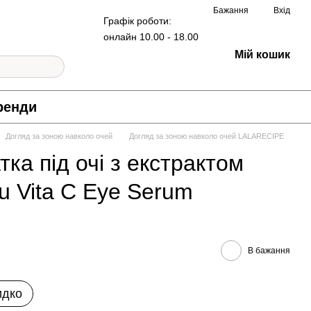
Бажання
Вхід
Графік роботи:
онлайн 10.00 - 18.00
Мій кошик
ренди
Догляд за зоною навколо очей
Догляд за зоною навколо очей LALARECIPE
ка під очі з екстрактом
 Vita C Eye Serum
В бажання
идко