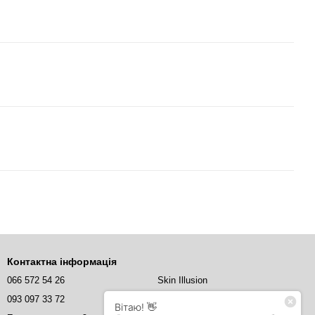
Контактна інформація
066 572 54 26
Skin Illusion
093 097 33 72
Skin Illusion