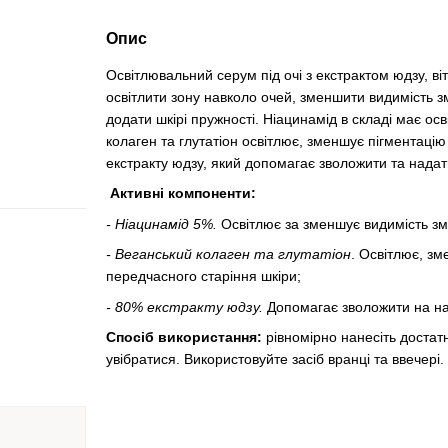
Опис
Освітлювальний серум під очі з екстрактом юдзу, ві
освітлити зону навколо очей, зменшити видимість з
додати шкірі пружності. Ніацинамід в складі має о
колаген та глутатіон освітлює, зменшує пігментацію
екстракту юдзу, який допомагає зволожити та надати
Активні компоненти:
- Ніацинамід 5%.
Освітлює за зменшує видимість з
- Веганський колаген та глутатіон
. Освітлює, зм
передчасного старіння шкіри;
- 80% екстракту юдзу.
Допомагає зволожити на над
Спосіб використання:
рівномірно нанесіть достатн
увібратися. Використовуйте засіб вранці та ввечері.