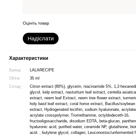
Оцініть товар
Надіслати
Характеристики
Бренд
LALARECIPE
Об'єм
35 ml
Склад
Citron extract (80%), glycerin, niacinamide 5%, 1,2-hexanedi
glycol, kelp extract, nasturtium leaf extract, centella asiatica
extract, neem leaf Extract, neem tree flower extract, turmeric
holy basil leaf extract, coral horse extract, Bacillus/soybean
extract, Hydrogenated lecithin, sodium hyaluronate, acrylate
acrylate crosspolymer, Tromethamine, octyldodeceth-16,
fructooligosaccharide, disodium EDTA, beta-glucan, panthen
hyaluronic acid, purified water, ceramide NP, glutathione, bio
acid. , butylene glycol, collagen, Leuconostoc/unfermented fi