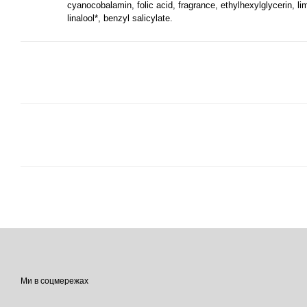
cyanocobalamin, folic acid, fragrance, ethylhexylglycerin, l
linalool*, benzyl salicylate.
Ми в соцмережах