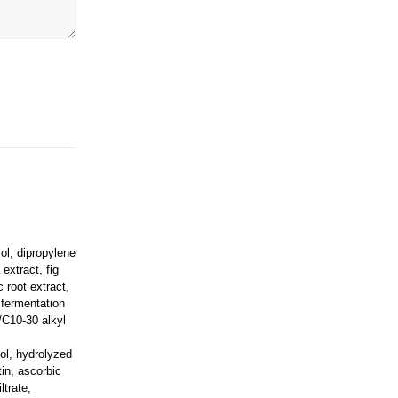
ol, dipropylene
 extract, fig
 root extract,
 fermentation
/C10-30 alkyl
ol, hydrolyzed
tin, ascorbic
ltrate,