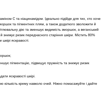
таміном С та ніацинамідом. Ідеально підійде для тих, хто хоче
моршок та пігментних плям, а також додаткого зволожити й
світлювальну дію та зменшує видимість зморшок, а веганський
 й знижує ризик передчасного старіння шкіри. Містить 80%
 шкірі яскравості.
моршок;
еншує пігментацію, підвищує пружність та знижує ризик
ати яскравості шкірі.
ю кількість крему навколо очей. Ніжно помасажуйте і дайте