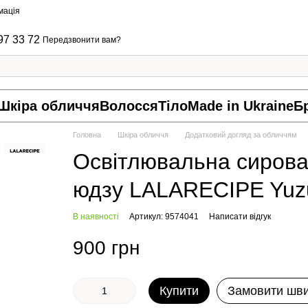
мація
97 33 72
Передзвонити вам?
Шкіра обличчя
Волосся
Тіло
Made in Ukraine
Б
Головна
Шкіра обличчя
Додатковий догляд за обличчям
Освітлювальна сироват
юдзу LALARECIPE Yuzu
В наявності
Артикул: 9574041
Написати відгук
900 грн
Купити
Замовити шв