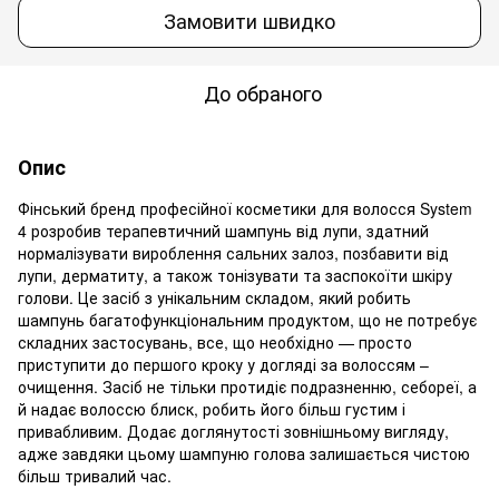
Замовити швидко
До обраного
Опис
Фінський бренд професійної косметики для волосся System
4 розробив терапевтичний шампунь від лупи, здатний
нормалізувати вироблення сальних залоз, позбавити від
лупи, дерматиту, а також тонізувати та заспокоїти шкіру
голови. Це засіб з унікальним складом, який робить
шампунь багатофункціональним продуктом, що не потребує
складних застосувань, все, що необхідно — просто
приступити до першого кроку у догляді за волоссям –
очищення. Засіб не тільки протидіє подразненню, себореї, а
й надає волоссю блиск, робить його більш густим і
привабливим. Додає доглянутості зовнішньому вигляду,
адже завдяки цьому шампуню голова залишається чистою
більш тривалий час.