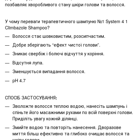
позбавляє хворобливого стану шкіри голови та волосся.
У чому переваги терапевтичного шампуню №1 System 4 1
Climbazole Shampoo?
Волосся стає шовковистим, розсипчастим.
Добре зберігають “ефект чистої голови”.
Зникає свербіж і болючі відчуття у коріння.
Відсутня лупа.
Зменшується випадання волосся.
pH 4.7
СПОСІБ ЗАСТОСУВАННЯ
:
Зволожте волосся теплою водою, нанесіть шампунь і
спіньте його масажними рухами по всій поверхні голови.
Приділіть увагу кожній ділянці.
Змийте водою та повторіть нанесення. Дворазове
миття більш ефективно та глибоко очищає волосся та
шкіру голови.