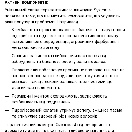
Активні компоненти:
Унікальний склад терапевтичного шампуню System 4
полягає в тому, що він містить компоненти, що усувають
різні популярні проблеми. Наприклад:
Клімбазол та піроктон оламін позбавляють шкіру голови
від грибка та відновлюють після негативного впливу
навколишнього середовища, агресивних фарбувань і
неправильного догляду.
Саліцилова кислота глибоко очищає голову від
забруднень та балансує роботу сальних залоз.
Ріпакова олія забезпечує правильне зволоження, яке не
засалює волосся та шкіру, але при тому живить її та
освіжає, так що локони залишаються чистими ще
довгий час після миття.
Розмарин і ментол охолоджують, заспокоюють,
позбавляють від подразнень.
Гідролізований колаген утримує вологу, зміцнює пасма
та стимулює здоровий ріст нових волосків.
Терапевтичний шампунь Система 4 від себорейного
дерматиту дає не тільки ніжне, глибоке очищення, а й