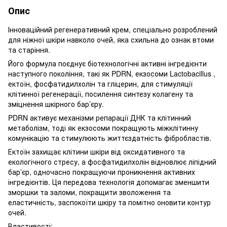
Опис
Інноваційний регенеративний крем, спеціально розроблений
для ніжної шкіри навколо очей, яка схильна до ознак втоми
та старіння.
Його формула поєднує біотехнологічні активні інгредієнти
наступного покоління, такі як PDRN, екзосоми Lactobacillus ,
ектоїн, фосфатидилхолін та гліцерин, для стимуляції
клітинної регенерації, посилення синтезу колагену та
зміцнення шкірного бар’єру.
PDRN активує механізми репарації ДНК та клітинний
метаболізм, тоді як екзосоми покращують міжклітинну
комунікацію та стимулюють життєздатність фібробластів.
Ектоїн захищає клітини шкіри від оксидативного та
екологічного стресу, а фосфатидилхолін відновлює ліпідний
бар’єр, одночасно покращуючи проникнення активних
інгредієнтів. Ця передова технологія допомагає зменшити
зморшки та заломи, покращити зволоження та
еластичність, заспокоїти шкіру та помітно оновити контур
очей.
Властивості: