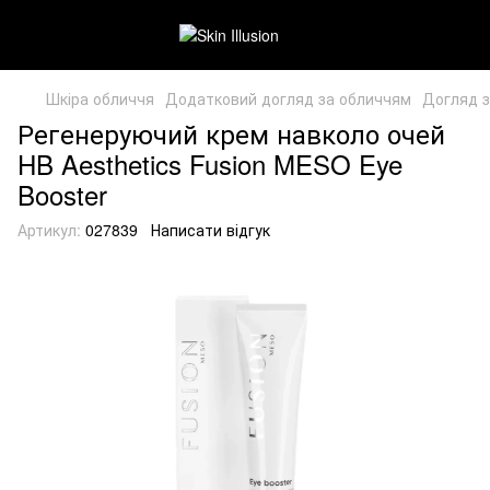
Шкіра обличчя
Додатковий догляд за обличчям
Догляд з
Регенеруючий крем навколо очей
HB Aesthetics Fusion MESO Eye
Booster
Артикул:
027839
Написати відгук