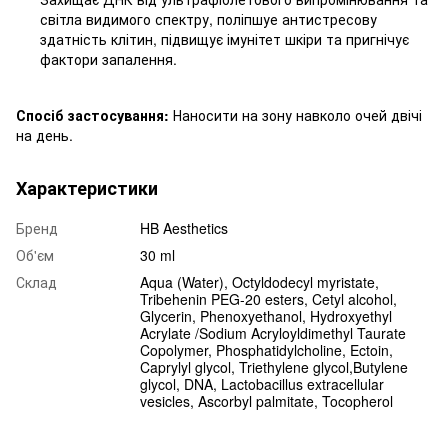
світла видимого спектру, поліпшуе антистресову
здатність клітин, підвищує імунітет шкіри та пригнічує
фактори запалення.
Спосіб застосування:
Наносити на зону навколо очей двічі
на день.
Характеристики
Бренд
HB Aesthetics
Об'єм
30 ml
Склад
Aqua (Water), Octyldodecyl myristate,
Tribehenin PEG-20 esters, Cetyl alcohol,
Glycerin, Phenoxyethanol, Hydroxyethyl
Acrylate /Sodium Acryloyldimethyl Taurate
Copolymer, Phosphatidylcholine, Ectoin,
Caprylyl glycol, Triethylene glycol,Butylene
glycol, DNA, Lactobacillus extracellular
vesicles, Ascorbyl palmitate, Tocopherol