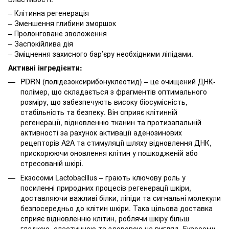
– Клітинна регенерація
– Зменшення глибини зморшок
– Пролонговане зволоження
– Заспокійлива дія
– Зміцнення захисного бар’єру необхідними ліпідами.
Активні інгредієнти:
PDRN (полідезоксирибонуклеотид) – це очищений ДНК-
полімер, що складається з фрагментів оптимального
розміру, що забезпечують високу біосумісність,
стабільність та безпеку. Він сприяє клітинній
регенерації, відновленню тканин та протизапальній
активності за рахунок активації аденозинових
рецепторів A2A та стимуляції шляху відновлення ДНК,
прискорюючи оновлення клітин у пошкодженій або
стресованій шкірі.
Екзосоми Lactobacillus – грають ключову роль у
посиленні природних процесів регенерації шкіри,
доставляючи важливі білки, ліпіди та сигнальні молекули
безпосередньо до клітин шкіри. Така цільова доставка
сприяє відновленню клітин, роблячи шкіру більш
гладкою, еластичною та здоровою на вигляд. Екзосоми