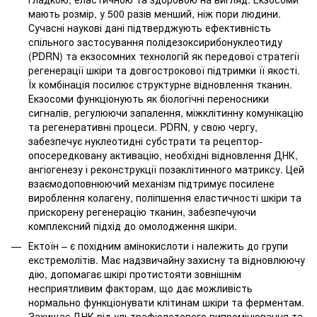
мають розмір, у 500 разів менший, ніж пори людини.
Сучасні наукові дані підтверджують ефективність
спільного застосування полідезоксирибонуклеотиду
(PDRN) та екзосомних технологій як передової стратегії
регенерації шкіри та довгострокової підтримки її якості.
Їх комбінація посилює структурне відновлення тканин.
Екзосоми функціонують як біологічні переносники
сигналів, регулюючи запалення, міжклітинну комунікацію
та регенеративні процеси. PDRN, у свою чергу,
забезпечує нуклеотидні субстрати та рецептор-
опосередковану активацію, необхідні відновлення ДНК,
ангіогенезу і реконструкції позаклітинного матриксу. Цей
взаємодоповнюючий механізм підтримує посилене
вироблення колагену, поліпшення еластичності шкіри та
прискорену регенерацію тканин, забезпечуючи
комплексний підхід до омолодження шкіри.
Ектоїн – є похідним амінокислоти і належить до групи
екстремолітів. Mає надзвичайну захисну та відновлюючу
дію, допомагає шкірі протистояти зовнішнім
несприятливим факторам, що дає можливість
нормально функціонувати клітинам шкіри та ферментам.
Захищає ДНК від ультрафіолетового випромінювання та