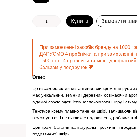
Купити
Замовити шв
При замовленні засобів бренду на 1000 гр
ДАРУЄМО 4 пробнічки, а при замовленні 
1500 грн - 4 пробнічки та міні гідрофільний
бальзам у подарунок 🎁
Опис
Це високоефективний антивіковий крем для рук з з
має унікальний, земний і деревний освіжаючий арома
відомої своєю здатністю заспокоювати шкіру і стиму
Текстура крему плавно тане на шкірі, залишаючи від
всмоктується і не викликає подразнень, роблячи шк
Цей крем, багатий на натуральні рослинні інгредієн
подразненої шкіри