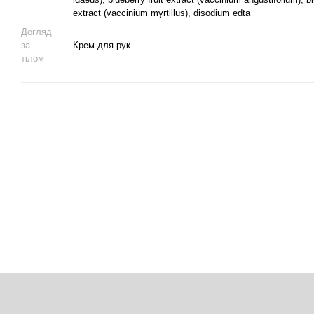
extract (vaccinium myrtillus), disodium edta
Догляд
за
Крем для рук
тілом