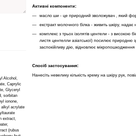
Активні компоненти:
масло ши - це природний зволожувач , який фор
екстракт молочного білка - живить шкіру, надає
комплекс з трьох ізолятів центели - з високою бі
листя центелли азіатської) посилює природню зда
заспокійливу дію, відновлює мікропошкодження 
Спосіб застосування:
Нанесіть невелику кількість крему на шкіру рук, п
l Alcohol,
te, Caprylic
te, Glyceryl
d, sorbitan
hyl ionone,
 alkyl acrylate
yltaurate
n extract,
ater,
tract (rubus
ueberry fruit