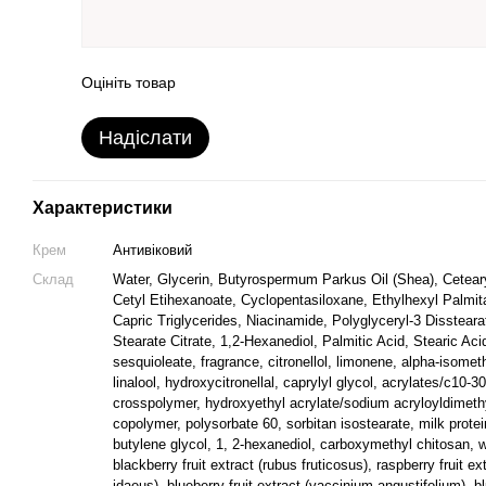
Оцініть товар
Надіслати
Характеристики
Крем
Антивіковий
Склад
Water, Glycerin, Butyrospermum Parkus Oil (Shea), Ceteary
Cetyl Etihexanoate, Cyclopentasiloxane, Ethylhexyl Palmita
Capric Triglycerides, Niacinamide, Polyglyceryl-3 Dissteara
Stearate Citrate, 1,2-Hexanediol, Palmitic Acid, Stearic Aci
sesquioleate, fragrance, citronellol, limonene, alpha-isomet
linalool, hydroxycitronellal, caprylyl glycol, acrylates/c10-30
crosspolymer, hydroxyethyl acrylate/sodium acryloyldimeth
copolymer, polysorbate 60, sorbitan isostearate, milk protei
butylene glycol, 1, 2-hexanediol, carboxymethyl chitosan, w
blackberry fruit extract (rubus fruticosus), raspberry fruit ex
idaeus), blueberry fruit extract (vaccinium angustifolium), bl