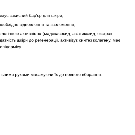
мує захисний бар'єр для шкіри;
 необхідне відновлення та зволоження;
ологічною активністю (мадекасосид, азіатикозид, ​​екстракт
тність шкіри до регенерації, активізує синтез колагену, має
епідермісу.
овільними рухами масажуючи їх до повного вбирання.