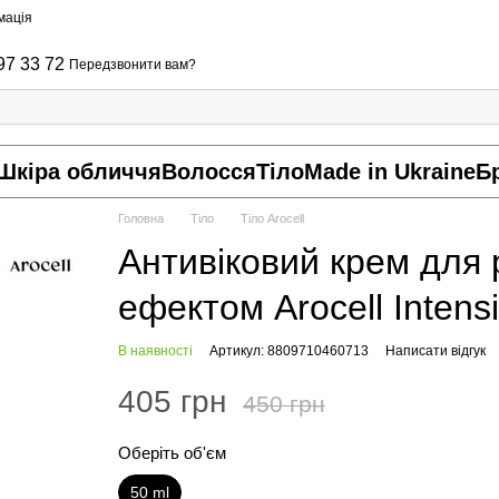
мація
97 33 72
Передзвонити вам?
Шкіра обличчя
Волосся
Тіло
Made in Ukraine
Б
Головна
Тіло
Тіло Arocell
Антивіковий крем для 
ефектом Arocell Inten
В наявності
Артикул: 8809710460713
Написати відгук
405 грн
450 грн
Оберіть об'єм
50 ml