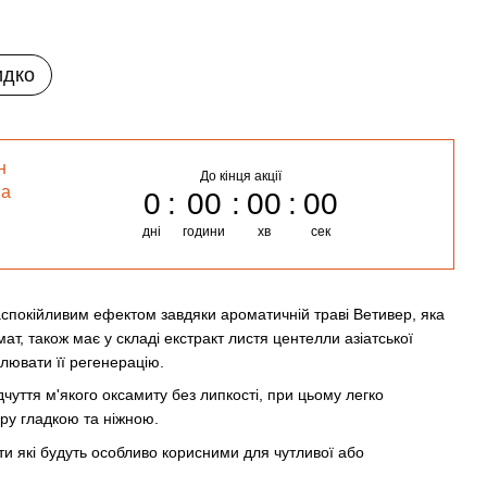
идко
н
До кінця акції
на
0
00
00
00
дні
години
хв
сек
аспокійливим ефектом завдяки ароматичній траві Ветивер, яка
т, також має у складі екстракт листя центелли азіатської
лювати її регенерацію.
чуття м'якого оксамиту без липкості, при цьому легко
іру гладкою та ніжною.
ти які будуть особливо корисними для чутливої або