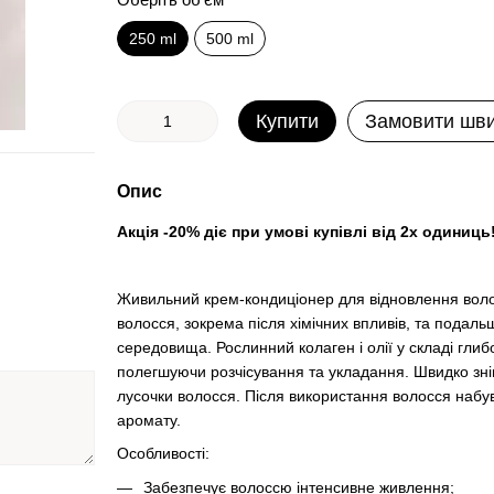
250 ml
500 ml
Купити
Замовити шв
Опис
Акція -20% діє при умові купівлі від 2х одиниць
Живильний крем-кондиціонер для відновлення воло
волосся, зокрема після хімічних впливів, та подал
середовища. Рослинний колаген і олії у складі гли
полегшуючи розчісування та укладання. Швидко зні
лусочки волосся. Після використання волосся набува
аромату.
Особливості:
Забезпечує волоссю інтенсивне живлення;