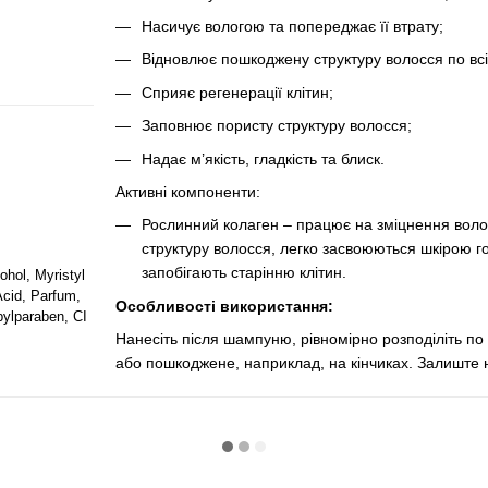
Насичує вологою та попереджає її втрату;
Відновлює пошкоджену структуру волосся по всі
Сприяє регенерації клітин;
Заповнює пористу структуру волосся;
Надає м’якість, гладкість та блиск.
Активні компоненти:
Рослинний колаген – працює на зміцнення воло
структуру волосся, легко засвоюються шкірою го
запобігають старінню клітин.
ohol, Myristyl
Acid, Parfum,
Особливості використання:
pylparaben, CI
Нанесіть після шампуню, рівномірно розподіліть п
або пошкоджене, наприклад, на кінчиках. Залиште 