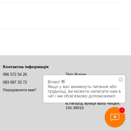
Контактна інформація
066 572 54 26
Skin Illusion
093 097 33 72
Skin Illusion
info@Skin.illusion.com
Передзвонити вам?
м.Ужгород, вулиця Івана Чендея,
10б, 88018.