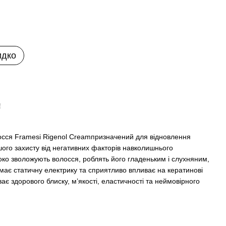
идко
!
сся Framesi Rigenol Creamпризначений для відновлення
ьшого захисту від негативних факторів навколишнього
боко зволожують волосся, роблять його гладеньким і слухняним,
має статичну електрику та сприятливо впливає на кератинові
є здорового блиску, м’якості, еластичності та неймовірного