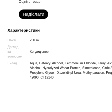
Оцініть товар
Надіслати
Характеристики
Об'єм
250 ml
Догляд
за
Кондиціонер
волоссям
Склад
Aqua, Cetearyl Alcohol, Cetrimonium Chloride, Lauryl Alc
Alcohol, Hydrolyzed Wheat Protein, Simethicone, Citric 
Propylene Glycol, Diazolidinyl Urea, Methylparaben, Pro
42090, CI 19140.