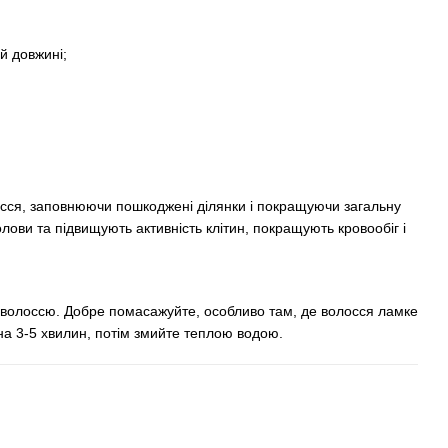
й довжині;
сся, заповнюючи пошкоджені ділянки і покращуючи загальну
лови та підвищують активність клітин, покращують кровообіг і
о волоссю. Добре помасажуйте, особливо там, де волосся ламке
на 3-5 хвилин, потім змийте теплою водою.