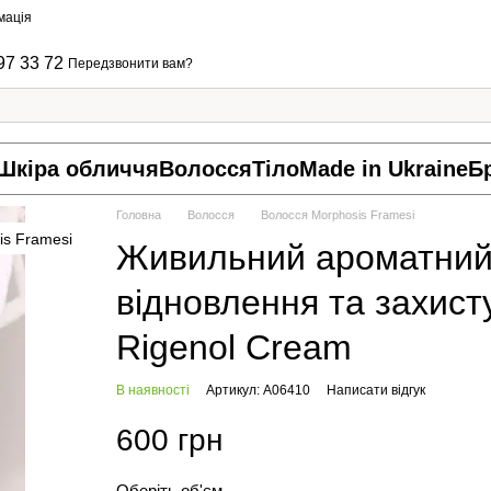
мація
97 33 72
Передзвонити вам?
Шкіра обличчя
Волосся
Тіло
Made in Ukraine
Б
Головна
Волосся
Волосся Morphosis Framesi
Живильний ароматний 
відновлення та захист
Rigenol Cream
В наявності
Артикул: A06410
Написати відгук
600 грн
Оберіть об'єм