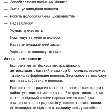
Запобігає появі посічених кінчиків
Зменшує випадіння волосся
Робить волосся м’яким і шовковистим
Надає блиску
Усуває пухнастість
Пом’якшує та живить волосся
Надає антиокидантний захист
Ущільнює та зволожує кінчики
Активні компоненти:
Екстракт квітів гібіскуса австралійського —
антиоксидант, багатий вітаміном С – очищає, зволожує
та захищає фарбоване волосся. Заспокоює та зволожує
всі типи фарбованого волосся.
Екстракт виноградних кісточок — вважається одним із
найпотужніших антиоксидантів. Екстракт виноградних
кісточок відомий своїми перевагами як засіб для
знищення вільних радикалів у волоссі та шкірі голови.
Антиоксиданти відіграють важливу роль у запобіганні