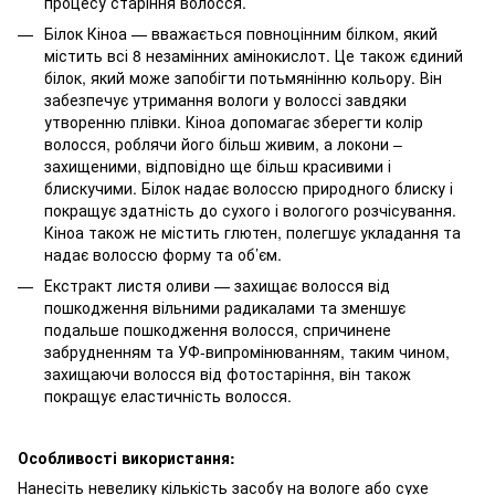
процесу старіння волосся.
Білок Кіноа — вважається повноцінним білком, який
містить всі 8 незамінних амінокислот. Це також єдиний
білок, який може запобігти потьмянінню кольору. Він
забезпечує утримання вологи у волоссі завдяки
утворенню плівки. Кіноа допомагає зберегти колір
волосся, роблячи його більш живим, а локони –
захищеними, відповідно ще більш красивими і
блискучими. Білок надає волоссю природного блиску і
покращує здатність до сухого і вологого розчісування.
Кіноа також не містить глютен, полегшує укладання та
надає волоссю форму та об’єм.
Екстракт листя оливи — захищає волосся від
пошкодження вільними радикалами та зменшує
подальше пошкодження волосся, спричинене
забрудненням та УФ-випромінюванням, таким чином,
захищаючи волосся від фотостаріння, він також
покращує еластичність волосся.
Особливості використання:
Нанесіть невелику кількість засобу на вологе або сухе