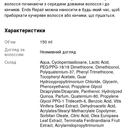
волосся починаючи з середини довжини волосся і до
кінчиків. Ends Repair можна наносити в будь-який час, щоб
приборкати кучеряве волосся або кінчики, що пушаться.
Характеристики
Об'єм
150 ml
Догляд за
Незмивний догляд
волоссям
Склад
Aqua, Cyclopentasiloxane, Lactic Acid,
PEG/PPG-18/18 Dimethicone, Dimethiconol,
Polyquatemium-37, Phenyl Trimethicone,
Tocopheryl Acetate, Guar
Hydroxypropyitrimonium Chloride, Glycerin,
Phenoxyethanol, Propylene Glycol
Dicaprylate/Dicaprate, Panthenol, Hydrolyzed
Quinoa, Parfum, Quatemium-80, Propylene
Glycol PPG-1 Trideceth-6, Benzoic Acid, Vitis
Vinifera Seed Extract, Dehydroacetic Acid,
Acrylates/Stearyl Methacrylate Copolymer,
Sorbitan Oleate, Citric Acid, Olea Europaea
Leaf Extract, Terminalia Ferdinandiana Fruit
Extract, Acrylamidopropyltrimonium