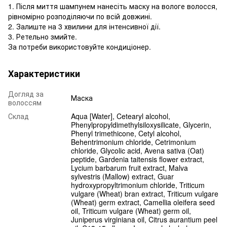
1. Після миття шампунем нанесіть маску на вологе волосся,
рівномірно розподіляючи по всій довжині.
2. Залиште на 3 хвилини для інтенсивної дії.
3. Ретельно змийте.
За потреби використовуйте кондиціонер.
Характеристики
Догляд за
Маска
волоссям
Склад
Aqua [Water], Cetearyl alcohol,
Phenylpropyldimethylsiloxysilicate, Glycerin,
Phenyl trimethicone, Cetyl alcohol,
Behentrimonium chloride, Cetrimonium
chloride, Glycolic acid, Avena sativa (Oat)
peptide, Gardenia taitensis flower extract,
Lycium barbarum fruit extract, Malva
sylvestris (Mallow) extract, Guar
hydroxypropyltrimonium chloride, Triticum
vulgare (Wheat) bran extract, Triticum vulgare
(Wheat) germ extract, Camellia oleifera seed
oil, Triticum vulgare (Wheat) germ oil,
Juniperus virginiana oil, Citrus aurantium peel