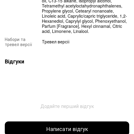
oil, C13-15 alkane, Isopropyl alcohol,
Tetramethyl acetyloctahydronaphthalenes,
Propylene glycol, Cetearyl nonanoate,
Linoleic acid, Caprylic/capric triglyceride, 1,2-
Hexanediol, Caprylyl glycol, Phenoxyethanol,
Parfum [Fragrance], Hexyl cinnamal, Citric
acid, Limonene, Linalool.
Набори та
Тревел версії
тревел версії
Відгуки
Додайте перший відгук
Написати відгук