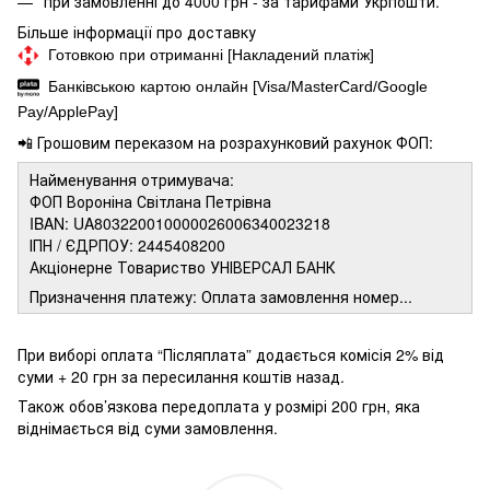
при замовленні до 4000 грн - за тарифами Укрпошти.
Більше інформації про доставку
Готовкою при отриманні [Накладений платіж]
Банківською картою онлайн [Visa/MasterCard/Google
Pay/ApplePay]
📲 Грошовим переказом на розрахунковий рахунок ФОП:
Найменування отримувача:
ФОП Вороніна Світлана Петрівна
IBAN: UA803220010000026006340023218
ІПН / ЄДРПОУ: 2445408200
Акціонерне Товариство УНІВЕРСАЛ БАНК
Призначення платежу: Оплата замовлення номер...
При виборі оплата “Післяплата” додається комісія 2% від
суми + 20 грн за пересилання коштів назад.
Також обов’язкова передоплата у розмірі 200 грн, яка
віднімається від суми замовлення.