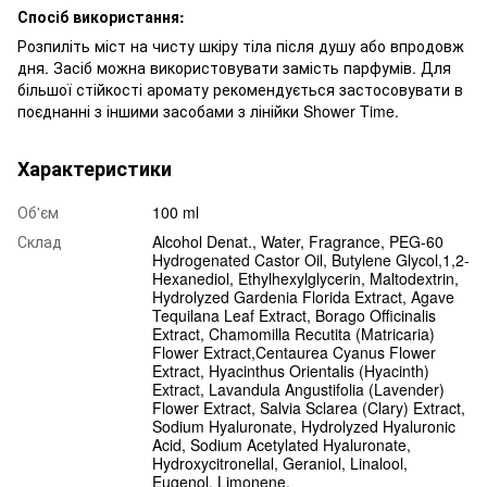
Спосіб використання:
Розпиліть міст на чисту шкіру тіла після душу або впродовж
дня. Засіб можна використовувати замість парфумів. Для
більшої стійкості аромату рекомендується застосовувати в
поєднанні з іншими засобами з лінійки Shower Time.
Характеристики
Об'єм
100 ml
Склад
Alcohol Denat., Water, Fragrance, PEG-60
Hydrogenated Castor Oil, Butylene Glycol,1,2-
Hexanediol, Ethylhexylglycerin, Maltodextrin,
Hydrolyzed Gardenia Florida Extract, Agave
Tequilana Leaf Extract, Borago Officinalis
Extract, Chamomilla Recutita (Matricaria)
Flower Extract,Centaurea Cyanus Flower
Extract, Hyacinthus Orientalis (Hyacinth)
Extract, Lavandula Angustifolia (Lavender)
Flower Extract, Salvia Sclarea (Clary) Extract,
Sodium Hyaluronate, Hydrolyzed Hyaluronic
Acid, Sodium Acetylated Hyaluronate,
Hydroxycitronellal, Geraniol, Linalool,
Eugenol, Limonene.