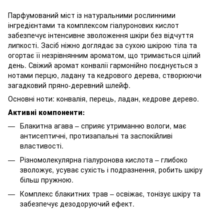
Парфумований міст із натуральними рослинними
інгредієнтами та комплексом гіалуронових кислот
забезпечує інтенсивне зволоження шкіри без відчуття
липкості. Засіб ніжно доглядає за сухою шкірою тіла та
огортає її незрівнянним ароматом, що тримається цілий
день. Свіжий аромат конвалії гармонійно поєднується з
нотами перцю, ладану та кедрового дерева, створюючи
загадковий пряно-деревний шлейф.
Основні ноти: конвалія, перець, ладан, кедрове дерево.
Активні компоненти:
Блакитна агава – сприяє утриманню вологи, має
антисептичні, протизапальні та заспокійливі
властивості.
Різномолекулярна гіалуронова кислота – глибоко
зволожує, усуває сухість і подразнення, робить шкіру
більш пружною.
Комплекс блакитних трав – освіжає, тонізує шкіру та
забезпечує дезодоруючий ефект.