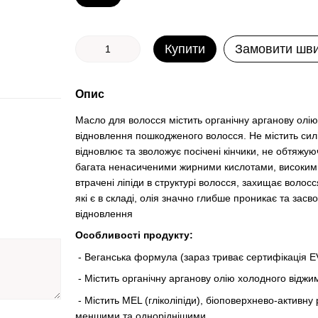
Купити
Замовити шв
Опис
Масло для волосся містить органічну арганову олію 
відновлення пошкодженого волосся. Не містить силі
відновлює та зволожує посічені кінчики, не обтяжую
багата ненасиченими жирними кислотами, високим 
втрачені ліпіди в структурі волосся, захищає волосс
які є в складі, олія значно глибше проникає та зас
відновлення
Особливості продукту:
- Веганська формула (зараз триває сертифікація 
- Містить органічну арганову олію холодного віджи
- Містить MEL (гліколіпіди), біоповерхнево-активну
меншими та одноріднішими