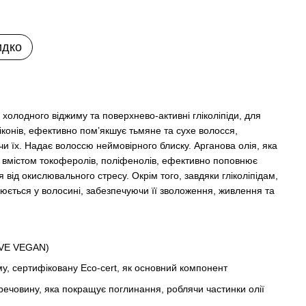
идко
холодного віджиму та поверхнево-активні гліколіпіди, для
конів, ефективно пом’якшує тьмяне та сухе волосся,
чи їх. Надає волоссю неймовірного блиску. Арганова олія, яка
вмістом токоферолів, поліфенолів, ефективно поповнює
я від окислювального стресу. Окрім того, завдяки гліколіпідам,
воюється у волосині, забезпечуючи її зволоження, живлення та
EVE VEGAN)
му, сертифіковану Eco-cert, як основний компонент
 речовину, яка покращує поглинання, роблячи частинки олії