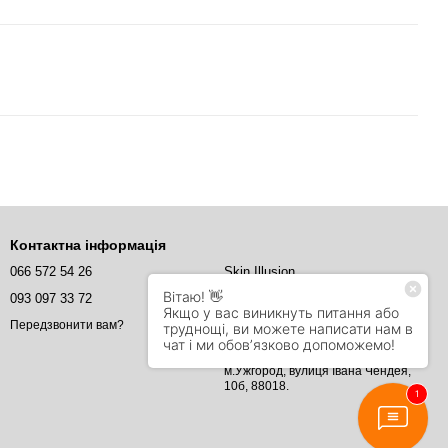
Контактна інформація
066 572 54 26
Skin Illusion
093 097 33 72
Skin Illusion
info@Skin.illusion.com
Передзвонити вам?
м.Ужгород, вулиця Івана Чендея,
10б, 88018.