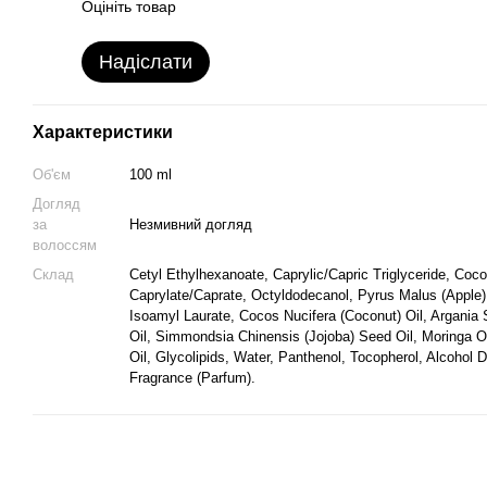
Оцініть товар
Надіслати
Характеристики
Об'єм
100 ml
Догляд
за
Незмивний догляд
волоссям
Склад
Cetyl Ethylhexanoate, Caprylic/Capric Triglyceride, Coco
Caprylate/Caprate, Octyldodecanol, Pyrus Malus (Apple)
Isoamyl Laurate, Cocos Nucifera (Coconut) Oil, Argania
Oil, Simmondsia Chinensis (Jojoba) Seed Oil, Moringa O
Oil, Glycolipids, Water, Panthenol, Tocopherol, Alcohol D
Fragrance (Parfum).