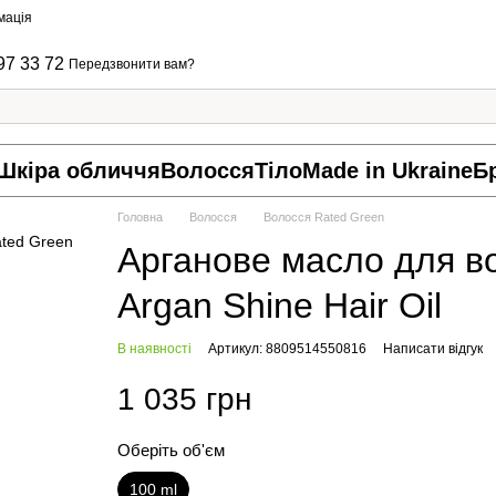
мація
97 33 72
Передзвонити вам?
Шкіра обличчя
Волосся
Тіло
Made in Ukraine
Б
Головна
Волосся
Волосся Rated Green
Арганове масло для 
Argan Shine Hair Oil
В наявності
Артикул: 8809514550816
Написати відгук
1 035 грн
Оберіть об'єм
100 ml